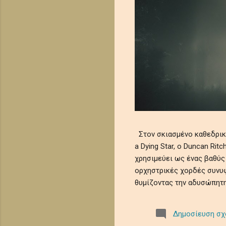
Στον σκιασμένο καθεδρικό 
a Dying Star, ο Duncan Ri
χρησιμεύει ως ένας βαθύς
ορχηστρικές χορδές συνυφ
θυμίζοντας την αδυσώπητη
μελωδίες θρηνούν την ευ
κοσμικής λήθης. Αυτό το 
Δημοσίευση σχ
μωσαϊκό μελαγχολίας και 