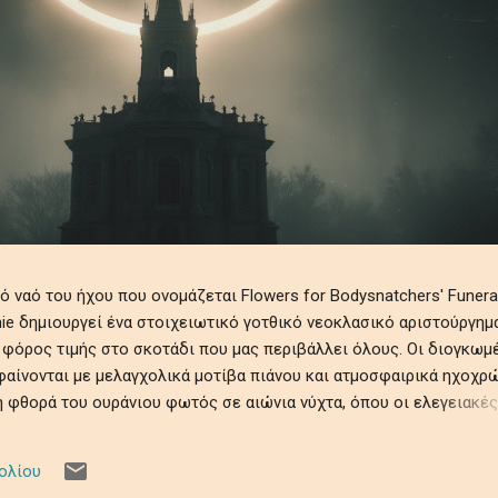
ναό του ήχου που ονομάζεται Flowers for Bodysnatchers' Funeral
tchie δημιουργεί ένα στοιχειωτικό γοτθικό νεοκλασικό αριστούργημ
 φόρος τιμής στο σκοτάδι που μας περιβάλλει όλους. Οι διογκωμ
αίνονται με μελαγχολικά μοτίβα πιάνου και ατμοσφαιρικά ηχοχρώ
 φθορά του ουράνιου φωτός σε αιώνια νύχτα, όπου οι ελεγειακές
θραυστότητα της ύπαρξης εν μέσω ψιθύρων απώλειας, απομόνωσης
ηχητικό ρέκβιεμ βυθίζει τους ακροατές σε ένα κινηματογραφικό
ολίου
τρόμου, μεταμορφώνοντας προσωπικές και καθολικές σκιές σε μι