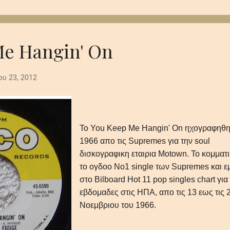
 που παραμένει σαν την τελευταία, ξεθωριασμένη λάμψη του
 βαθιά synths το πιάνο και τα έγχορδα δημιουργούν μία ατμόσφαι
 και μεγαλοπρεπή με θέμα την μοναξιά και τη φθορά στο αχανές
..
Me Hangin' On
υ 23, 2012
Το You Keep Me Hangin' On ηχογραφηθη
1966 απο τις Supremes για την soul
δισκογραφικη εταιρια Motown. Το κομματι
το ογδοο Νο1 single των Supremes και ε
στο Bilboard Hot 11 pop singles chart για
εβδομαδες στις ΗΠΑ, απο τις 13 εως τις 
Νοεμβριου του 1966.