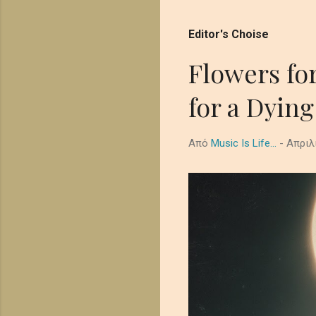
Editor's Choise
απλές συμβουλές Blogger
Flowers fo
for a Dying
Από
Music Is Life...
-
Απριλ