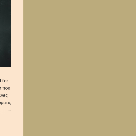
 for
α που
ένες
ματα,
 και
α