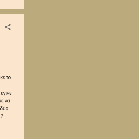
ρα
κε το
 εγινε
μεινα
 δυο
27