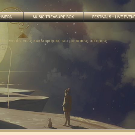
ΗΜΕΡΑ...
MUSIC TREASURE BOX
FESTIVALS + LIVE EVEN
, live events, νεες κυκλοφοριες και μουσικες ιστοριες