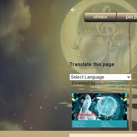
ΑΡΧΙΚΗ
ΣΑΝ Σ
Music Is Life...
. . . μουσικη που αγαπαμε
Translate this page
Powered by
Translate