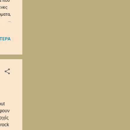
α που
ένες
ματα,
 και
ΌΤΕΡΑ
α
ρα
but
έφουν
ρχές
 rock