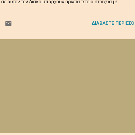
ι σε αυτόν τον δίσκο υπάρχουν αρκετά τέτοια στοιχεία με
ρακτηριστικότερο την εμπνευσμένη από τον Dick Dale κιθάρα το
τό άλλωστε το διακρίναμε και στο πρώτο τους άλμπουμ.
ΔΙΑΒΆΣΤΕ ΠΕΡΙΣΣ