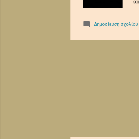
κα
χα
αυ
Δημοσίευση σχολίου