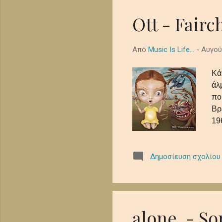
Ott - Fairc
Από
Music Is Life...
-
Αυγού
Κά
άλ
πο
Βρ
19
Th
αν
Δημοσίευση σχολίου
τη
alone. - S