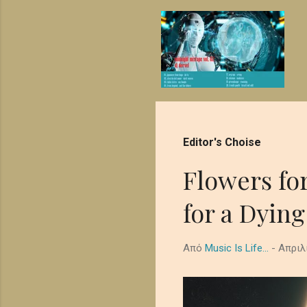
ή
απλές συμβουλές Blogger
σ
ε
ι
ς
Editor's Choise
Flowers fo
for a Dying
Από
Music Is Life...
-
Απριλ