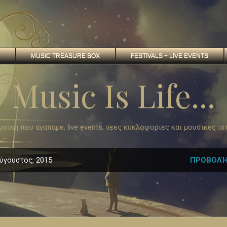
MUSIC TREASURE BOX
FESTIVALS + LIVE EVENTS
Music Is Life...
 μουσικη που αγαπαμε, live events, νεες κυκλοφοριες και μουσικες ισ
ύγουστος, 2015
ΠΡΟΒΟΛΉ