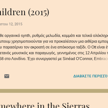
hildren (2015)
στου 12, 2015
θε οργανικό synth, ρυθμός μελωδία, κομμάτι και τελικά ολόκληρ
μπουμ χρησιμοποιούνται για να προκαλέσουν μια αιθέρια εμπει
υ παρασέρνει τον ακροατή σε ένα απόκοσμο ταξίδι. Ο Ott είναι 
ετανός μουσικός και παραγωγός, γεννημένος στις 12 Απριλίου 
68 στο Λονδίνο. Έχει συνεργαστεί με Sinéad O'Connor, Embrac
e Orb, και Brian Eno, και έχει πετύχει την προσωπική του
αγνώριση από το 2002 για τα δικά του psychedelic dub κομμάτια
ΔΙΑΒΆΣΤΕ ΠΕΡΙΣΣ
ν συνεργασία του με τον Simon Posford.
omewhere in the Sierras