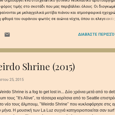
tchie δημιουργεί ένα στοιχειωτικό γοτθικό νεοκλασικό αριστούργημ
 φόρος τιμής στο σκοτάδι που μας περιβάλλει όλους. Οι διογκωμ
αίνονται με μελαγχολικά μοτίβα πιάνου και ατμοσφαιρικά ηχοχρώ
 φθορά του ουράνιου φωτός σε αιώνια νύχτα, όπου οι ελεγειακές
θραυστότητα της ύπαρξης εν μέσω ψιθύρων απώλειας, απομόνωσης
ηχητικό ρέκβιεμ βυθίζει τους ακροατές σε ένα κινηματογραφικό
ΔΙΑΒΆΣΤΕ ΠΕΡΙΣΣ
τρόμου, μεταμορφώνοντας προσωπικές και καθολικές σκιές σε μι
 που παραμένει σαν την τελευταία, ξεθωριασμένη λάμψη του
 βαθιά synths το πιάνο και τα έγχορδα δημιουργούν μία ατμόσφαι
 και μεγαλοπρεπή με θέμα την μοναξιά και τη φθορά στο αχανές
..
irdo Shrine (2015)
στου 25, 2015
Weirdo Shrine is a fog to get lost in... Δύο χρόνια μετά από το de
bum τους "It's Alive", τα τέσσερα κορίτσια από το Seattle επιστρ
 το νέο τους άλμπουμ, "Weirdo Shrine" που κυκλοφόρησε στις α
υ μήνα. Η μουσική των La Luz συχνά κατηγοριοποιείται σαν surf