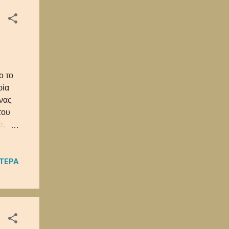
ο το
ρία
ένας
του
e,
 και
ΌΤΕΡΑ