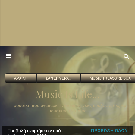
ΑΡΧΙΚΗ
ΣΑΝ ΣΗΜΕΡΑ...
MUSIC TREASURE BOX
Music Is Life...
. . . μουσικη που αγαπαμε, live events, νεες κυκλοφοριες και
απλές συμβουλές Blogger
μουσικες ιστοριες
Προβολή αναρτήσεων από
ΠΡΟΒΟΛΉ ΌΛΩΝ