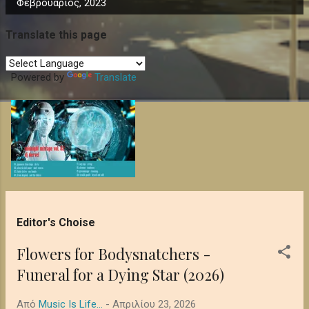
Α
Φεβρουάριος, 2023
ν
α
Translate this page
ρ
τ
Powered by
Translate
ή
σ
ε
ι
ς
Editor's Choise
Flowers for Bodysnatchers -
Funeral for a Dying Star (2026)
Από
Music Is Life...
-
Απριλίου 23, 2026