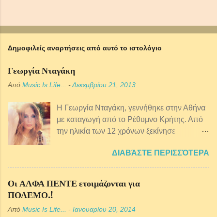
Δημοφιλείς αναρτήσεις από αυτό το ιστολόγιο
Γεωργία Νταγάκη
Από
Music Is Life...
-
Δεκεμβρίου 21, 2013
Η Γεωργία Νταγάκη, γεννήθηκε στην Αθήνα
με καταγωγή από τo Ρέθυμνο Κρήτης. Από
την ηλικία των 12 χρόνων ξεκίνησε
μαθήματα κρητικής λύρας ενώ παράλληλα
ΔΙΑΒΆΣΤΕ ΠΕΡΙΣΣΌΤΕΡΑ
ξεκίνησε πιάνο, φωνητική, θεωρία και
αρμονία της μουσικής. Από αρκετά μικρή
ηλικία ασχολείται επαγγελματικά με τη
Οι ΑΛΦΑ ΠΕΝΤΕ ετοιμάζονται για
μουσική και έχει συνεργαστεί με πολλούς
ΠΟΛΕΜΟ.!
παραδοσιακούς μουσικούς αλλά και με
Από
Music Is Life...
-
Ιανουαρίου 20, 2014
ερμηνευτές της έντεχνης σκηνής, μια και το