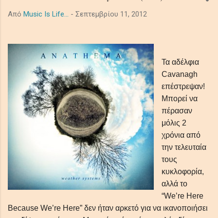
ακροατές σε ένα κινηματογραφικό μωσαϊκό μελαγχολίας και
Από
Music Is Life...
-
Σεπτεμβρίου 11, 2012
τρόμου, μεταμορφώνοντας προσωπικές και καθολικές σκιές
σε μια όμορφα έρημη τελετουργία που παραμένει σαν την
τελευταία, ξεθωριασμένη λάμψη του λυκόφωτος. Ο ήχος από
τα βαθιά synths το πιάνο και τα έγχορδα δημιουργούν μία
Τα αδέλφια
ατμόσφαιρα μελαγχολική, απομονωμένη και μεγαλοπρεπή με
Cavanagh
θέμα την μοναξιά και τη φθορά στο αχανές διάστημα. In the
επέστρεψαν!
shadowed ...
Μπορεί να
πέρασαν
μόλις 2
χρόνια από
την τελευταία
τους
κυκλοφορία,
αλλά το
“We’re Here
Because We’re Here” δεν ήταν αρκετό για να ικανοποιήσει