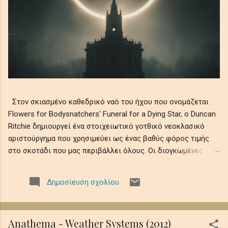
Στον σκιασμένο καθεδρικό ναό του ήχου που ονομάζεται
Flowers for Bodysnatchers' Funeral for a Dying Star, ο Duncan
Ritchie δημιουργεί ένα στοιχειωτικό γοτθικό νεοκλασικό
αριστούργημα που χρησιμεύει ως ένας βαθύς φόρος τιμής
στο σκοτάδι που μας περιβάλλει όλους. Οι διογκωμένες
ορχηστρικές χορδές συνυφαίνονται με μελαγχολικά μοτίβα
πιάνου και ατμοσφαιρικά ηχοχρώματα, θυμίζοντας την
Δημοσίευση σχολίου
αδυσώπητη φθορά του ουράνιου φωτός σε αιώνια νύχτα,
όπου οι ελεγειακές μελωδίες θρηνούν την ευθραυστότητα
της ύπαρξης εν μέσω ψιθύρων απώλειας, απομόνωσης και
Anathema - Weather Systems (2012)
κοσμικής λήθης. Αυτό το ηχητικό ρέκβιεμ βυθίζει τους