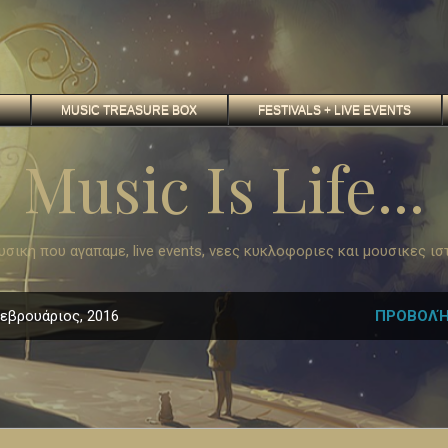
MUSIC TREASURE BOX
FESTIVALS + LIVE EVENTS
Music Is Life...
 μουσικη που αγαπαμε, live events, νεες κυκλοφοριες και μουσικες ισ
εβρουάριος, 2016
ΠΡΟΒΟΛΉ