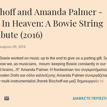
choff and Amanda Palmer -
 In Heaven: A Bowie String
bute (2016)
υαρίου 09, 2016
.Bowie worked on music up to the end to give us a parting gift. S
 how we, as musicians, mourn: keeping Bowie constantly in our 
d brains...!!!" Amanda Palmer. Η frontwoman του συγκροτήματο
esden Dolls και σόλο καλλιτέχνης Amanda Palmer συνεργάζεται
 multi-instrumentalist Jherek Bischoff και μαζί δημιουργούν το
trung Out In Heaven: A David Bowie String Quartet Tribute". 'Έ
οτελούμενο από 6 κομμάτια και στο οποίο συμμετέχουν ακόμα 
ΔΙΑΒΆΣΤΕ ΠΕΡΙΣΣ
ετανή κιθαρίστρια και τραγουδίστρια Anna Calvi, ο συγγραφέας 
ηνοθέτης John Cameron Mitchell και ο σύζυγος της Palmer,