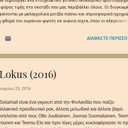
tchie δημιουργεί ένα στοιχειωτικό γοτθικό νεοκλασικό αριστούργημ
 φόρος τιμής στο σκοτάδι που μας περιβάλλει όλους. Οι διογκωμ
αίνονται με μελαγχολικά μοτίβα πιάνου και ατμοσφαιρικά ηχοχρώ
 φθορά του ουράνιου φωτός σε αιώνια νύχτα, όπου οι ελεγειακές
θραυστότητα της ύπαρξης εν μέσω ψιθύρων απώλειας, απομόνωσης
ηχητικό ρέκβιεμ βυθίζει τους ακροατές σε ένα κινηματογραφικό
ΔΙΑΒΆΣΤΕ ΠΕΡΙΣΣ
τρόμου, μεταμορφώνοντας προσωπικές και καθολικές σκιές σε μι
 που παραμένει σαν την τελευταία, ξεθωριασμένη λάμψη του
 βαθιά synths το πιάνο και τα έγχορδα δημιουργούν μία ατμόσφαι
 και μεγαλοπρεπή με θέμα την μοναξιά και τη φθορά στο αχανές
..
 Lokus (2016)
υαρίου 23, 2016
 Solarhall είναι ένα γκρουπ από την Φινλανδία που παίζει
αλλακτικό προοδευτικό ροκ, άλλοτε μελωδικό και άλλοτε βαρύ.
οτελείται από τους Otto Juutilainen, Joonas Suomalainen, Tee
lmunen και Teemu Elo και πριν λίγες μέρες κυκλοφόρησαν το π