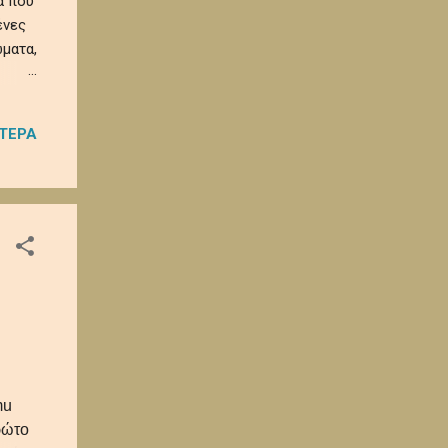
α που
ένες
ματα,
 και
ΌΤΕΡΑ
α
ρα
mu
ρώτο