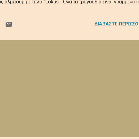
υς άλμπουμ με τίτλο "Lokus". Όλα τα τραγούδια είναι γραμμένα 
ν Otto Juutilainen και η παραγωγή έγινε από τους ίδιους.
ΔΙΑΒΆΣΤΕ ΠΕΡΙΣΣ