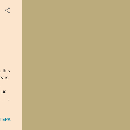
o this
ears
ς
 με
να EP
η
ΌΤΕΡΑ
και