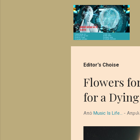
ή
σ
ε
ι
ς
Editor's Choise
Flowers fo
for a Dying
Από
Music Is Life...
-
Απριλ