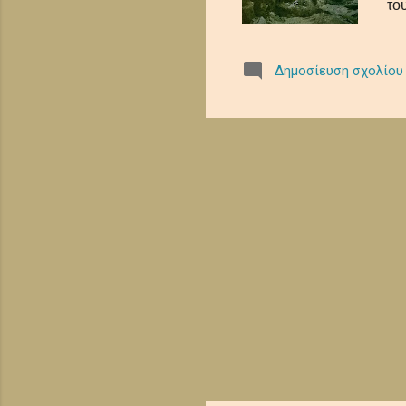
το
το
Δημοσίευση σχολίου