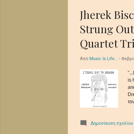
Jherek Bis
Strung Out
Quartet Tri
Από
Music Is Life...
-
Φεβρο
"..
is
an
Dr
τον
"S
απ
Δημοσίευση σχολίου
Βρ
σκ