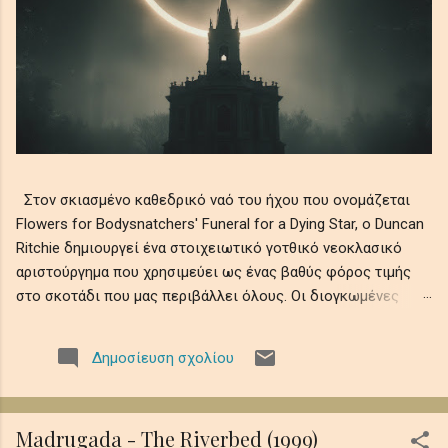
Στον σκιασμένο καθεδρικό ναό του ήχου που ονομάζεται
Flowers for Bodysnatchers' Funeral for a Dying Star, ο Duncan
Ritchie δημιουργεί ένα στοιχειωτικό γοτθικό νεοκλασικό
αριστούργημα που χρησιμεύει ως ένας βαθύς φόρος τιμής
στο σκοτάδι που μας περιβάλλει όλους. Οι διογκωμένες
ορχηστρικές χορδές συνυφαίνονται με μελαγχολικά μοτίβα
πιάνου και ατμοσφαιρικά ηχοχρώματα, θυμίζοντας την
Δημοσίευση σχολίου
αδυσώπητη φθορά του ουράνιου φωτός σε αιώνια νύχτα,
όπου οι ελεγειακές μελωδίες θρηνούν την ευθραυστότητα
της ύπαρξης εν μέσω ψιθύρων απώλειας, απομόνωσης και
Madrugada - The Riverbed (1999)
κοσμικής λήθης. Αυτό το ηχητικό ρέκβιεμ βυθίζει τους