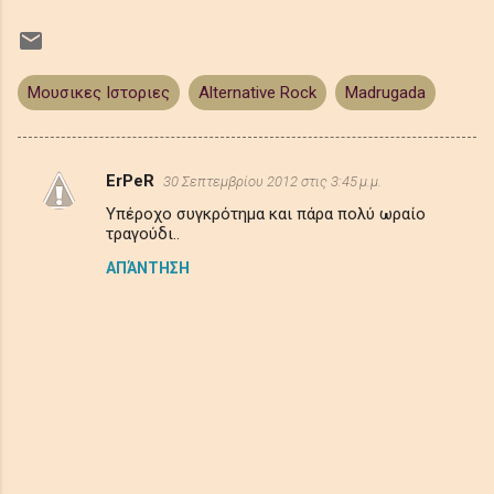
Μουσικες Ιστοριες
Alternative Rock
Madrugada
ErPeR
30 Σεπτεμβρίου 2012 στις 3:45 μ.μ.
Σ
Υπέροχο συγκρότημα και πάρα πολύ ωραίο
χ
τραγούδι..
ό
ΑΠΆΝΤΗΣΗ
λ
ι
α