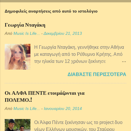
Δημοφιλείς αναρτήσεις από αυτό το ιστολόγιο
Γεωργία Νταγάκη
Από
Music Is Life...
-
Δεκεμβρίου 21, 2013
Η Γεωργία Νταγάκη, γεννήθηκε στην Αθήνα
με καταγωγή από τo Ρέθυμνο Κρήτης. Από
την ηλικία των 12 χρόνων ξεκίνησε
μαθήματα κρητικής λύρας ενώ παράλληλα
ΔΙΑΒΆΣΤΕ ΠΕΡΙΣΣΌΤΕΡΑ
ξεκίνησε πιάνο, φωνητική, θεωρία και
αρμονία της μουσικής. Από αρκετά μικρή
ηλικία ασχολείται επαγγελματικά με τη
Οι ΑΛΦΑ ΠΕΝΤΕ ετοιμάζονται για
μουσική και έχει συνεργαστεί με πολλούς
ΠΟΛΕΜΟ.!
παραδοσιακούς μουσικούς αλλά και με
Από
Music Is Life...
-
Ιανουαρίου 20, 2014
ερμηνευτές της έντεχνης σκηνής, μια και το
ρεπερτόριο της είναι ευρύτερο. Έπειτα από
Οι Άλφα Πέντε ξεκίνησαν ως το project δυο
πολλές και αξιόλογες συνεργασίες, με
νέων Ελλήνων μουσικών, του Σταύρου