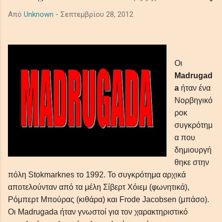
ακροατές σε ένα κινηματογραφικό μωσαϊκό μελαγχολίας και
Από
Unknown
-
Σεπτεμβρίου 28, 2012
τρόμου, μεταμορφώνοντας προσωπικές και καθολικές σκιές
σε μια όμορφα έρημη τελετουργία που παραμένει σαν την
τελευταία, ξεθωριασμένη λάμψη του λυκόφωτος. Ο ήχος από
τα βαθιά synths το πιάνο και τα έγχορδα δημιουργούν μία
Οι
ατμόσφαιρα μελαγχολική, απομονωμένη και μεγαλοπρεπή με
Madrugad
θέμα την μοναξιά και τη φθορά στο αχανές διάστημα. In the
a
ήταν ένα
shadowed ...
Νορβηγικό
ροκ
συγκρότημ
α που
δημιουργή
θηκε στην
πόλη Stokmarknes το 1992. Το συγκρότημα αρχικά
αποτελούνταν από τα μέλη Σίβερτ Χόιεμ (φωνητικά),
Ρόμπερτ Μπούρας (κιθάρα) και Frode Jacobsen (μπάσο).
Οι Madrugada ήταν γνωστοί για τον χαρακτηριστικό