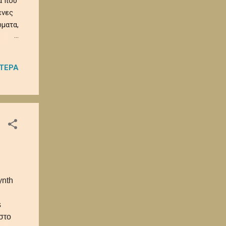
α που
ένες
ματα,
 και
ΌΤΕΡΑ
α
ρα
ynth
s
στο