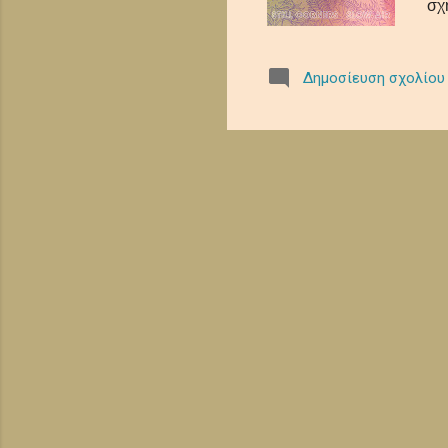
σχ
εμ
πρ
Δημοσίευση σχολίου
Το
Ro
αι
ηχ
αρ
/ 
δε
δι