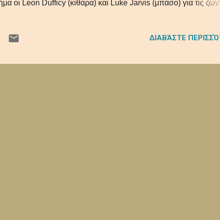
ήμα οι Leon Dufficy (κιθάρα) και Luke Jarvis (μπάσο) για τις ζω
φανίσεις του γκρουπ. Αργότερα και συγκεκριμένα το 2013
οστέθηκε στο ζωντανό σχήμα και ο Jack Gooderman στα τύμπα
ΔΙΑΒΆΣΤΕ ΠΕΡΙΣΣ
 όνομά τους είναι εμπνευσμένο απο το ποίημα "New Hamshire" 
bert Frost, εκεί ο Greg διάβασε τη φράση "still corners" που
χμαλώτισε το πνεύμα της μουσικής τους πολύ όμορφα. Άρχισαν 
ογραφούν το 2007, κυκλοφορώντας το EP "Remember Pepper" 
γότερα το 2010, κάποια singles, όπως το 7ιντσο "Do not Fall In
Wish", το "Great Pop Supplement" και το "Haunting Endless Su
ίχνοντας τη μοναδική ικανότητα τους να δημιουργούν ηχητικά
αμαντάκια, όπου α...