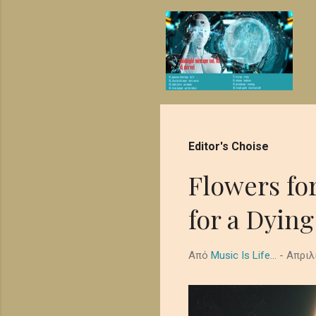
ή
σ
ε
ι
ς
Editor's Choise
Flowers fo
for a Dying
Από
Music Is Life...
-
Απριλ