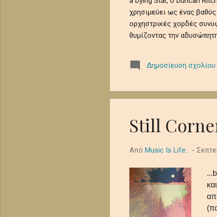
a Dying Star, ο Duncan Ri
χρησιμεύει ως ένας βαθύς
ορχηστρικές χορδές συνυφ
θυμίζοντας την αδυσώπητη
μελωδίες θρηνούν την ευ
κοσμικής λήθης. Αυτό το 
Δημοσίευση σχολίου
μωσαϊκό μελαγχολίας και 
όμορφα έρημη τελετουργία
λυκόφωτος. Ο ήχος από τα
μελαγχολική, απομονωμένη
διάστημα. In the shadowed .
Still Corne
Από
Music Is Life...
-
Σεπτε
...
κα
απ
(π