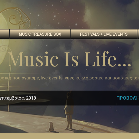
MUSIC TREASURE BOX
FESTIVALS + LIVE EVENTS
Music Is Life...
 μουσικη που αγαπαμε, live events, νεες κυκλοφοριες και μουσικες ισ
επτέμβριος, 2018
ΠΡΟΒΟΛΉ