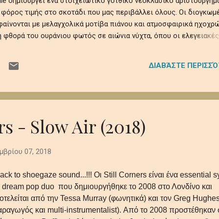
tchie δημιουργεί ένα στοιχειωτικό γοτθικό νεοκλασικό αριστούργημ
 φόρος τιμής στο σκοτάδι που μας περιβάλλει όλους. Οι διογκωμ
αίνονται με μελαγχολικά μοτίβα πιάνου και ατμοσφαιρικά ηχοχρώ
 φθορά του ουράνιου φωτός σε αιώνια νύχτα, όπου οι ελεγειακές
θραυστότητα της ύπαρξης εν μέσω ψιθύρων απώλειας, απομόνωσης
ηχητικό ρέκβιεμ βυθίζει τους ακροατές σε ένα κινηματογραφικό
ΔΙΑΒΆΣΤΕ ΠΕΡΙΣΣ
τρόμου, μεταμορφώνοντας προσωπικές και καθολικές σκιές σε μι
 που παραμένει σαν την τελευταία, ξεθωριασμένη λάμψη του
 βαθιά synths το πιάνο και τα έγχορδα δημιουργούν μία ατμόσφαι
 και μεγαλοπρεπή με θέμα την μοναξιά και τη φθορά στο αχανές
..
rs - Slow Air (2018)
μβρίου 07, 2018
back to shoegaze sound...!!! Οι Still Corners είναι ένα essential s
ι dream pop duo που δημιουργήθηκε το 2008 στο Λονδίνο και
οτελείται από την Tessa Murray (φωνητικά) και τον Greg Hughe
αραγωγός και multi-instrumentalist). Από το 2008 προστέθηκαν 