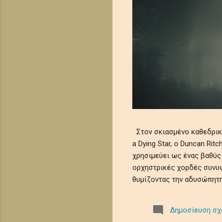
Στον σκιασμένο καθεδρικό 
a Dying Star, ο Duncan Ri
χρησιμεύει ως ένας βαθύς
ορχηστρικές χορδές συνυφ
θυμίζοντας την αδυσώπητη
μελωδίες θρηνούν την ευ
κοσμικής λήθης. Αυτό το 
Δημοσίευση σχ
μωσαϊκό μελαγχολίας και 