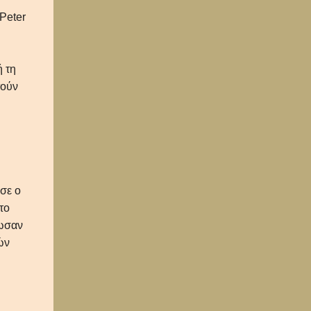
 Peter
ή τη
τούν
σε ο
το
δωσαν
ών