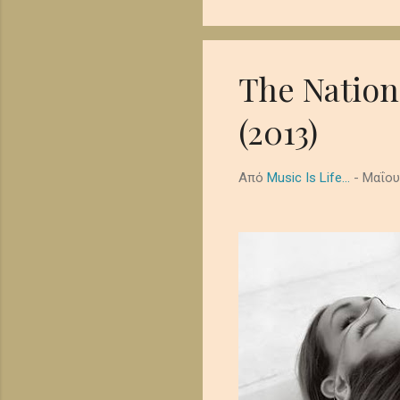
όμορφα έρημη τελετουργία
λυκόφωτος. Ο ήχος από τα
μελαγχολική, απομονωμένη
διάστημα. In the shadowed .
The Nation
(2013)
Από
Music Is Life...
-
Μαΐου