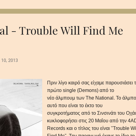
 που παραμένει σαν την τελευταία, ξεθωριασμένη λάμψη του
 βαθιά synths το πιάνο και τα έγχορδα δημιουργούν μία ατμόσφαι
 και μεγαλοπρεπή με θέμα την μοναξιά και τη φθορά στο αχανές
..
al - Trouble Will Find Me
 10, 2013
Πριν λίγο καιρό σας είχαμε παρουσιάσει 
πρώτο single (Demons) από το
νέο άλμπουμ των The National. Το άλμπ
αυτό που είναι το έκτο του
συγκροτήματος από το Σινσινάτι του Οχά
κυκλοφορήσει στις 20 Μαΐου από την 4A
Records και ο τίτλος του είναι "Trouble Wi
Find Me". Την παραγωγή έκανε το ίδιο το