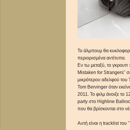
Το άλμπουμ θα κυκλοφορήσ
περιορισμένα αντίτυπα.
Εν τω μεταξύ, το γκρουπ 
Mistaken for Strangers" 
μικρότερου αδελφού του 
Tom Berνinger όταν εκείν
2011. Το φιλμ άνοιξε το 1
party στο Highline Ballr
που θα βρίσκονται στο ν
Αυτή είναι η tracklist του