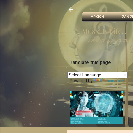
ΑΡΧΙΚΗ
ΣΑΝ Σ
Music Is Life...
. . . μουσικη που αγαπαμε
Translate this page
Powered by
Translate