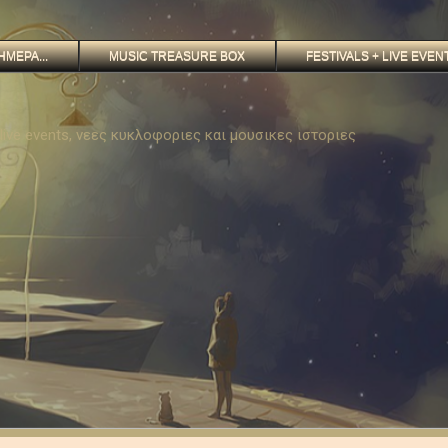
ΗΜΕΡΑ...
MUSIC TREASURE BOX
FESTIVALS + LIVE EVEN
, live events, νεες κυκλοφοριες και μουσικες ιστοριες