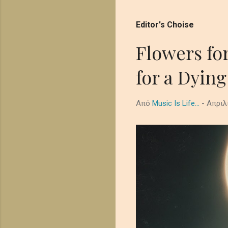
Editor's Choise
απλές συμβουλές Blogger
Flowers fo
for a Dying
Από
Music Is Life...
-
Απριλ