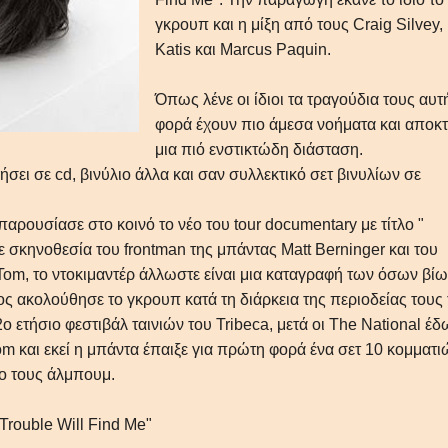
γκρουπ και η μίξη από τους Craig Silvey,
Katis και Marcus Paquin.
Όπως λένε οι ίδιοι τα τραγούδια τους αυτ
φορά έχουν πιο άμεσα νοήματα και αποκ
μια πιό ενστικτώδη διάσταση.
ει σε cd, βινύλιο άλλα και σαν συλλεκτικό σετ βινυλίων σε
παρουσίασε στο κοινό το νέο του tour documentary με τίτλο "
σε σκηνοθεσία του frontman της μπάντας Matt Berninger και του
Tom, το ντοκιμαντέρ άλλωστε είναι μια καταγραφή των όσων βίω
ος ακολούθησε το γκρουπ κατά τη διάρκεια της περιοδείας τους 
2ο ετήσιο φεστιβάλ ταινιών του Tribeca, μετά οι The National έ
oom και εκεί η μπάντα έπαιξε για πρώτη φορά ένα σετ 10 κομματι
έο τους άλμπουμ.
 "Trouble Will Find Me"