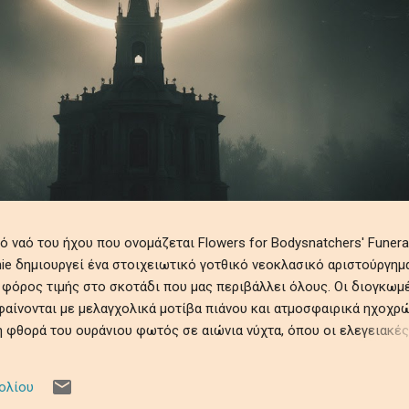
ναό του ήχου που ονομάζεται Flowers for Bodysnatchers' Funeral
tchie δημιουργεί ένα στοιχειωτικό γοτθικό νεοκλασικό αριστούργημ
 φόρος τιμής στο σκοτάδι που μας περιβάλλει όλους. Οι διογκωμ
αίνονται με μελαγχολικά μοτίβα πιάνου και ατμοσφαιρικά ηχοχρώ
 φθορά του ουράνιου φωτός σε αιώνια νύχτα, όπου οι ελεγειακές
θραυστότητα της ύπαρξης εν μέσω ψιθύρων απώλειας, απομόνωσης
ηχητικό ρέκβιεμ βυθίζει τους ακροατές σε ένα κινηματογραφικό
ολίου
τρόμου, μεταμορφώνοντας προσωπικές και καθολικές σκιές σε μι