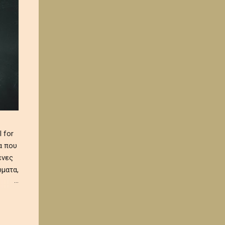
 for
α που
ένες
ματα,
 και
α