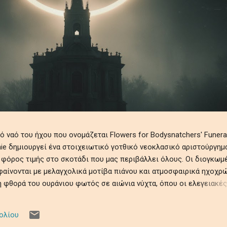
ναό του ήχου που ονομάζεται Flowers for Bodysnatchers' Funeral
tchie δημιουργεί ένα στοιχειωτικό γοτθικό νεοκλασικό αριστούργημ
 φόρος τιμής στο σκοτάδι που μας περιβάλλει όλους. Οι διογκωμ
αίνονται με μελαγχολικά μοτίβα πιάνου και ατμοσφαιρικά ηχοχρώ
 φθορά του ουράνιου φωτός σε αιώνια νύχτα, όπου οι ελεγειακές
θραυστότητα της ύπαρξης εν μέσω ψιθύρων απώλειας, απομόνωσης
ηχητικό ρέκβιεμ βυθίζει τους ακροατές σε ένα κινηματογραφικό
ολίου
τρόμου, μεταμορφώνοντας προσωπικές και καθολικές σκιές σε μι