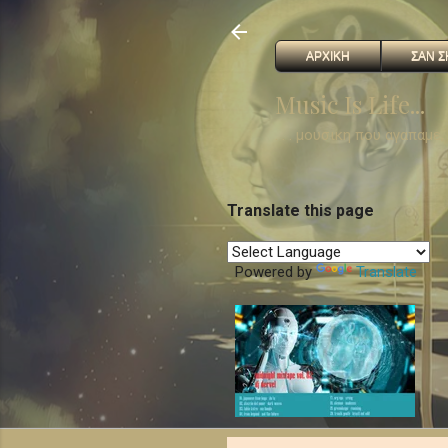
ΑΡΧΙΚΗ
ΣΑΝ Σ
Music Is Life...
. . . μουσικη που αγαπαμε
Translate this page
Powered by
Translate