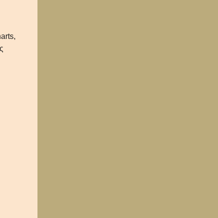
arts,
ς