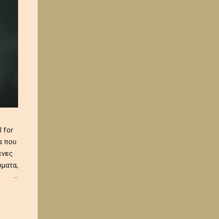
 for
α που
ένες
ματα,
 και
α