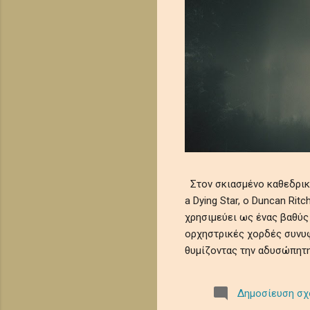
Στον σκιασμένο καθεδρικό 
a Dying Star, ο Duncan Ri
χρησιμεύει ως ένας βαθύς
ορχηστρικές χορδές συνυφ
θυμίζοντας την αδυσώπητη
μελωδίες θρηνούν την ευ
κοσμικής λήθης. Αυτό το 
Δημοσίευση σχ
μωσαϊκό μελαγχολίας και 