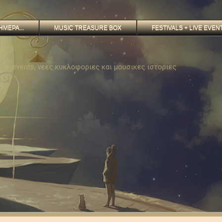
ΗΜΕΡΑ...
MUSIC TREASURE BOX
FESTIVALS + LIVE EVEN
, live events, νεες κυκλοφοριες και μουσικες ιστοριες