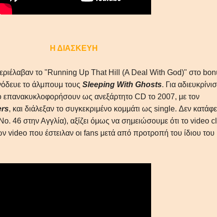
Η ΔΙΑΣΚΕΥΗ
ριέλαβαν το "Running Up That Hill (A Deal With God)" στο bo
νόδευε το άλμπουμ τους
Sleeping With Ghosts
. Για αδιευκρίνι
ο επανακυκλοφορήσουν ως ανεξάρτητο CD το 2007, με τον
rs
, και διάλεξαν το συγκεκριμένο κομμάτι ως single. Δεν κατάφ
ο. 46 στην Αγγλία), αξίζει όμως να σημειώσουμε ότι το video cl
ν video που έστειλαν οι fans μετά από προτροπή του ίδιου του