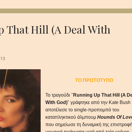
 που παραμένει σαν την τελευταία, ξεθωριασμένη λάμψη του
 βαθιά synths το πιάνο και τα έγχορδα δημιουργούν μία ατμόσφαι
 και μεγαλοπρεπή με θέμα την μοναξιά και τη φθορά στο αχανές
..
 That Hill (A Deal With
013
ΤΟ ΠΡΩΤΟΤΥΠΟ
Το τραγούδι "
Running Up That Hill (A D
With God)
" γράφτηκε από την Kate Bush 
αποτέλεσε το single-προπομπό του
καταπληκτικού άλμπουμ
Hounds Of Lov
που σημείωσε τη δυναμική της επιστροφ
μουσικά πράγματα μετά από τρία χρόνια