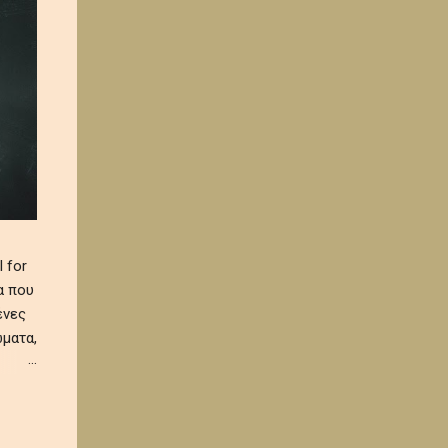
 for
α που
ένες
ματα,
 και
α