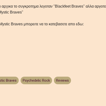
ι αρχικα το συγκροτημα λεγοταν "Blackfeet Braves" αλλα αργοτ
Mystic Braves"
ystic Braves μπορειτε να το κατεβασετε απο εδω:
tic Braves
Psychedelic Rock
Reviews