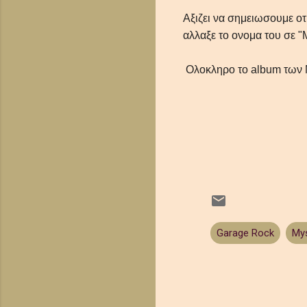
Αξιζει να σημειωσουμε οτ
αλλαξε το ονομα του σε "
Ολοκληρο το album των M
Garage Rock
Mys
Σ
χ