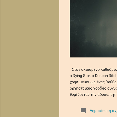
Στον σκιασμένο καθεδρικό 
a Dying Star, ο Duncan Ri
χρησιμεύει ως ένας βαθύς
ορχηστρικές χορδές συνυφ
θυμίζοντας την αδυσώπητη
μελωδίες θρηνούν την ευ
κοσμικής λήθης. Αυτό το 
Δημοσίευση σχ
μωσαϊκό μελαγχολίας και 