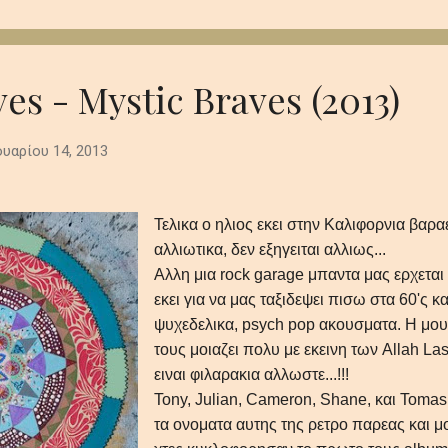
 που παραμένει σαν την τελευταία, ξεθωριασμένη λάμψη του
 βαθιά synths το πιάνο και τα έγχορδα δημιουργούν μία ατμόσφαι
 και μεγαλοπρεπή με θέμα την μοναξιά και τη φθορά στο αχανές
..
es - Mystic Braves (2013)
υαρίου 14, 2013
Τελικα ο ηλιος εκει στην Καλιφορνια βαρα
αλλιωτικα, δεν εξηγειται αλλιως...
Αλλη μια rock garage μπαντα μας ερχεται
εκει για να μας ταξιδεψει πισω στα 60'ς κα
ψυχεδελικα, psych pop ακουσματα. Η μο
τους μοιαζει πολυ με εκεινη των Allah Las
ειναι φιλαρακια αλλωστε...!!!
Tony, Julian, Cameron, Shane, και Tomas 
τα ονοματα αυτης της ρετρο παρεας και μ