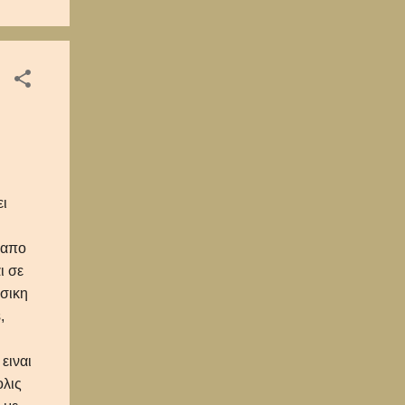
ρα
ει
 απο
ι σε
υσικη
,
ειναι
ολις