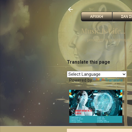
ΑΡΧΙΚΗ
ΣΑΝ Σ
Music Is Life...
. . . μουσικη που αγαπαμε
Translate this page
Powered by
Translate