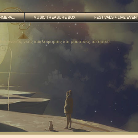
ΗΜΕΡΑ...
MUSIC TREASURE BOX
FESTIVALS + LIVE EVEN
, live events, νεες κυκλοφοριες και μουσικες ιστοριες