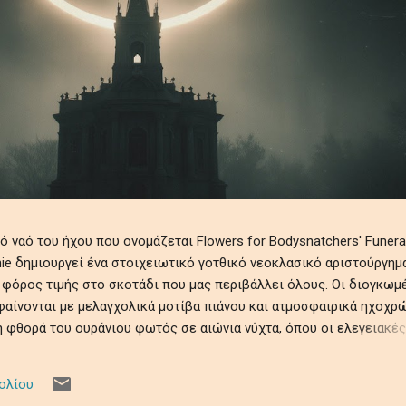
ναό του ήχου που ονομάζεται Flowers for Bodysnatchers' Funeral
tchie δημιουργεί ένα στοιχειωτικό γοτθικό νεοκλασικό αριστούργημ
 φόρος τιμής στο σκοτάδι που μας περιβάλλει όλους. Οι διογκωμ
αίνονται με μελαγχολικά μοτίβα πιάνου και ατμοσφαιρικά ηχοχρώ
 φθορά του ουράνιου φωτός σε αιώνια νύχτα, όπου οι ελεγειακές
θραυστότητα της ύπαρξης εν μέσω ψιθύρων απώλειας, απομόνωσης
ηχητικό ρέκβιεμ βυθίζει τους ακροατές σε ένα κινηματογραφικό
ολίου
τρόμου, μεταμορφώνοντας προσωπικές και καθολικές σκιές σε μι