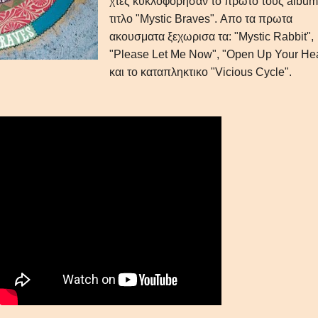
χτες κυκλοφορησαν το πρωτο τους album
τιτλο "Mystic Braves". Απο τα πρωτα
ακουσματα ξεχωρισα τα: "Mystic Rabbit",
"Please Let Me Now", "Open Up Your Hea
και το καταπληκτικο "Vicious Cycle".