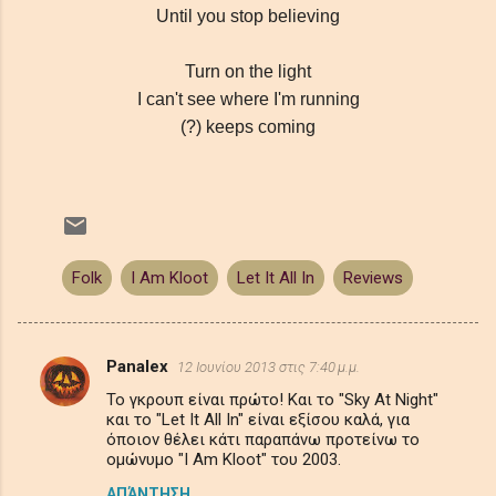
Until you stop believing
Turn on the light
I can't see where I'm running
(?) keeps coming
Folk
I Am Kloot
Let It All In
Reviews
Panalex
12 Ιουνίου 2013 στις 7:40 μ.μ.
Σ
Το γκρουπ είναι πρώτο! Και το "Sky At Night"
χ
και το "Let It All In" είναι εξίσου καλά, για
ό
όποιον θέλει κάτι παραπάνω προτείνω το
ομώνυμο "I Am Kloot" του 2003.
λ
ΑΠΆΝΤΗΣΗ