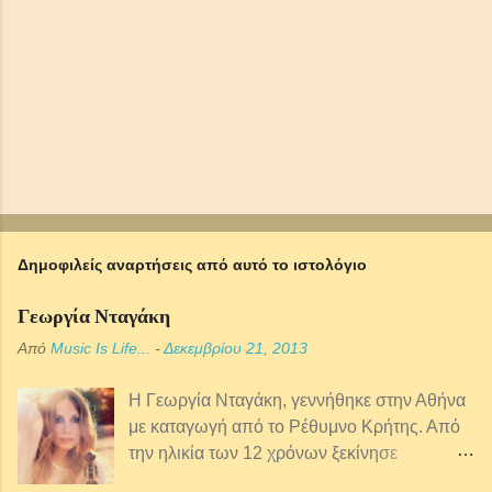
υ
σ
η
σ
χ
ο
λ
ί
ο
υ
Δημοφιλείς αναρτήσεις από αυτό το ιστολόγιο
Γεωργία Νταγάκη
Από
Music Is Life...
-
Δεκεμβρίου 21, 2013
Η Γεωργία Νταγάκη, γεννήθηκε στην Αθήνα
με καταγωγή από τo Ρέθυμνο Κρήτης. Από
την ηλικία των 12 χρόνων ξεκίνησε
μαθήματα κρητικής λύρας ενώ παράλληλα