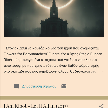
Στον σκιασμένο καθεδρικό ναό του ήχου που ονομάζεται
Flowers for Bodysnatchers' Funeral for a Dying Star, ο Duncan
Ritchie δημιουργεί ένα στοιχειωτικό γοτθικό νεοκλασικό
αριστούργημα που χρησιμεύει ως ένας βαθύς φόρος τιμής
στο σκοτάδι που μας περιβάλλει όλους. Οι διογκωμένες
ορχηστρικές χορδές συνυφαίνονται με μελαγχολικά μοτίβα
πιάνου και ατμοσφαιρικά ηχοχρώματα, θυμίζοντας την
Δημοσίευση σχολίου
αδυσώπητη φθορά του ουράνιου φωτός σε αιώνια νύχτα,
όπου οι ελεγειακές μελωδίες θρηνούν την ευθραυστότητα
της ύπαρξης εν μέσω ψιθύρων απώλειας, απομόνωσης και
I Am Kloot - Let It All In (2013)
κοσμικής λήθης. Αυτό το ηχητικό ρέκβιεμ βυθίζει τους