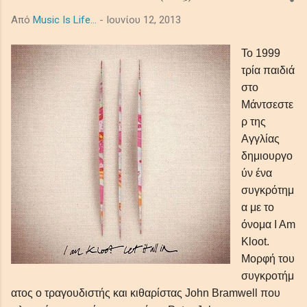
ακροατές σε ένα κινηματογραφικό μωσαϊκό μελαγχολίας και
Από
Music Is Life...
-
Ιουνίου 12, 2013
τρόμου, μεταμορφώνοντας προσωπικές και καθολικές σκιές
σε μια όμορφα έρημη τελετουργία που παραμένει σαν την
Το 1999
τελευταία, ξεθωριασμένη λάμψη του λυκόφωτος. Ο ήχος από
τρία παιδιά
τα βαθιά synths το πιάνο και τα έγχορδα δημιουργούν μία
στο
ατμόσφαιρα μελαγχολική, απομονωμένη και μεγαλοπρεπή με
Μάντσεστε
θέμα την μοναξιά και τη φθορά στο αχανές διάστημα. In the
ρ της
shadowed ...
Αγγλίας
δημιουργο
ύν ένα
συγκρότημ
α με το
όνομα I Am
Kloot.
Μορφή του
συγκροτήμ
ατος ο τραγουδιστής και κιθαρίστας John Bramwell που