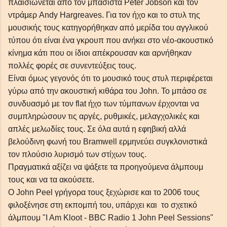
πλαισιώνεται από τον μπασίστα Peter Jobson και τον
ντράμερ Andy Hargreaves. Για τον ήχο και το στυλ της
μουσικής τους κατηγορήθηκαν από μερίδα του αγγλικού
τύπου ότι είναι ένα γκρουπ που ανήκει στο νέο-ακουστικό
κίνημα κάτι που οι ίδιοι απέκρουσαν και αρνήθηκαν
πολλές φορές σε συνεντεύξεις τους.
Είναι όμως γεγονός ότι το μουσικό τους στυλ περιφέρεται
γύρω από την ακουστική κιθάρα του John. Το μπάσο σε
συνδυασμό με τον flat ήχο των τύμπανων έρχονται να
συμπληρώσουν τις αργές, ρυθμικές, μελαγχολικές και
απλές μελωδίες τους. Σε όλα αυτά η εφηβική αλλά
βελούδινη φωνή του Bramwell ερμηνεύει συγκλονιστικά
τον πλούσιο λυρισμό των στίχων τους.
Πραγματικά αξίζει να ψάξετε τα προηγούμενα άλμπουμ
τους και να τα ακούσετε.
O John Peel γρήγορα τους ξεχώρισε και το 2006 τους
φιλοξένησε στη εκπομπή του, υπάρχει και το σχετικό
άλμπουμ "I Am Kloot - BBC Radio 1 John Peel Sessions"