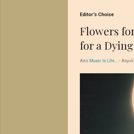
Editor's Choise
απλές συμβουλές Blogger
Flowers fo
for a Dying
Από
Music Is Life...
-
Απριλ