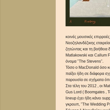
κοινές μουσικές επιρροές
Νεοζηλανδέζικης εταιρεία
ζητώντας και τη βοήθεια
Matlakowski και Callum 
όνομα "The Stevens".
Τόσο ο MacDonald όσο και
παίξει ήδη σε διάφορα σχ
παρουσία σε σχήματα όπως
Στα τέλη του 2012 , οι M
Gus Lord ( Boomgates , T
lineup έχει ήδη κάνει su
γκρουπ, "Τhe Wedding Pr