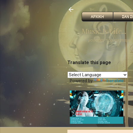
ΑΡΧΙΚΗ
ΣΑΝ Σ
Music Is Life...
. . . μουσικη που αγαπαμε
Translate this page
Powered by
Translate