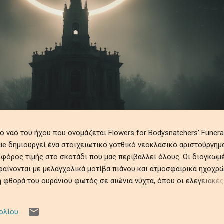
ναό του ήχου που ονομάζεται Flowers for Bodysnatchers' Funeral
tchie δημιουργεί ένα στοιχειωτικό γοτθικό νεοκλασικό αριστούργημ
 φόρος τιμής στο σκοτάδι που μας περιβάλλει όλους. Οι διογκωμ
αίνονται με μελαγχολικά μοτίβα πιάνου και ατμοσφαιρικά ηχοχρώ
 φθορά του ουράνιου φωτός σε αιώνια νύχτα, όπου οι ελεγειακές
θραυστότητα της ύπαρξης εν μέσω ψιθύρων απώλειας, απομόνωσης
ηχητικό ρέκβιεμ βυθίζει τους ακροατές σε ένα κινηματογραφικό
ολίου
τρόμου, μεταμορφώνοντας προσωπικές και καθολικές σκιές σε μι