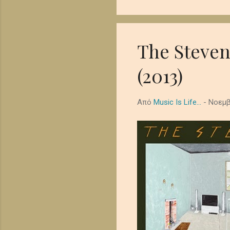
όμορφα έρημη τελετουργία
λυκόφωτος. Ο ήχος από τα
μελαγχολική, απομονωμένη
διάστημα. In the shadowed .
The Steven
(2013)
Από
Music Is Life...
-
Νοεμβ