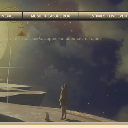
ΗΜΕΡΑ...
MUSIC TREASURE BOX
FESTIVALS + LIVE EVEN
, live events, νεες κυκλοφοριες και μουσικες ιστοριες