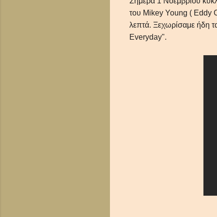
Σήμερα 1 Νοεμβρίου κυκλ
του Mikey Young ( Eddy C
λεπτά. Ξεχωρίσαμε ήδη τα
Everyday".