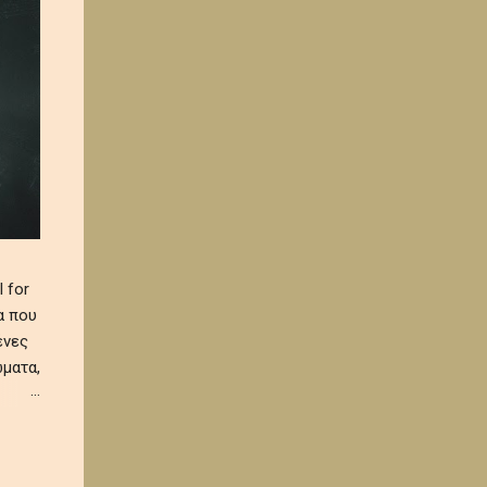
 for
α που
ένες
ματα,
 και
α