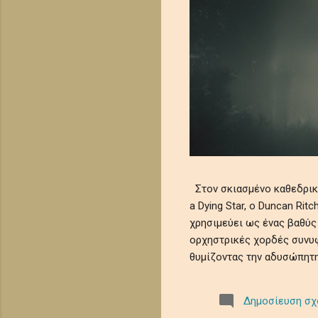
Στον σκιασμένο καθεδρικό 
a Dying Star, ο Duncan Ri
χρησιμεύει ως ένας βαθύς
ορχηστρικές χορδές συνυφ
θυμίζοντας την αδυσώπητη
μελωδίες θρηνούν την ευ
κοσμικής λήθης. Αυτό το 
Δημοσίευση σχ
μωσαϊκό μελαγχολίας και 