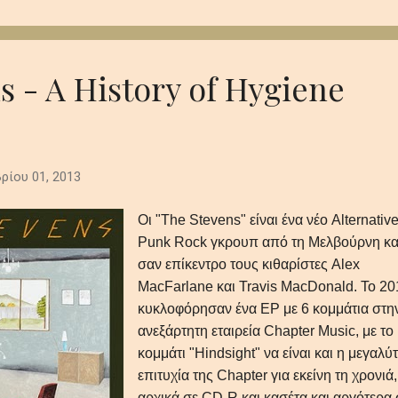
 που παραμένει σαν την τελευταία, ξεθωριασμένη λάμψη του
 βαθιά synths το πιάνο και τα έγχορδα δημιουργούν μία ατμόσφαι
 και μεγαλοπρεπή με θέμα την μοναξιά και τη φθορά στο αχανές
..
s - A History of Hygiene
ρίου 01, 2013
Οι "The Stevens" είναι ένα νέο Alternative
Punk Rock γκρουπ από τη Μελβούρνη και
σαν επίκεντρο τους κιθαρίστες Alex
MacFarlane και Travis MacDonald. Το 20
κυκλοφόρησαν ένα EP με 6 κομμάτια στη
ανεξάρτητη εταιρεία Chapter Music, με το
κομμάτι "Hindsight" να είναι και η μεγαλύ
επιτυχία της Chapter για εκείνη τη χρονιά,
αρχικά σε CD-R και κασέτα και αργότερα 