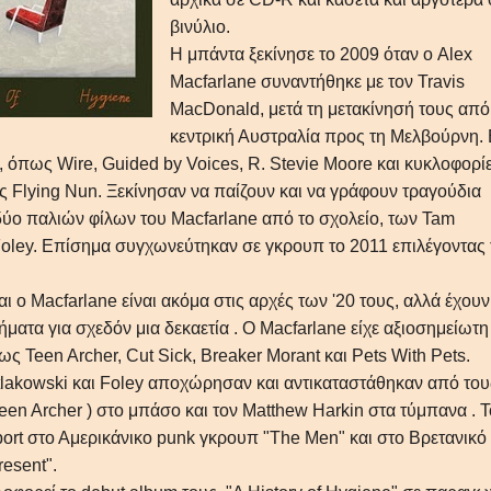
βινύλιο.
Η μπάντα ξεκίνησε το 2009 όταν ο Alex
Macfarlane συναντήθηκε με τον Travis
MacDonald, μετά τη μετακίνησή τους από
κεντρική Αυστραλία προς τη Μελβούρνη. 
, όπως Wire, Guided by Voices, R. Stevie Moore και κυκλοφορίε
ς Flying Nun. Ξεκίνησαν να παίζουν και να γράφουν τραγούδια
 δύο παλιών φίλων του Macfarlane από το σχολείο, των Tam
Foley. Επίσημα συγχωνεύτηκαν σε γκρουπ το 2011 επιλέγοντας 
 ο Macfarlane είναι ακόμα στις αρχές των '20 τους, αλλά έχουν
ήματα για σχεδόν μια δεκαετία . Ο Macfarlane είχε αξιοσημείωτη
 Teen Archer, Cut Sick, Breaker Morant και Pets With Pets.
atlakowski και Foley αποχώρησαν και αντικαταστάθηκαν από του
een Archer ) στο μπάσο και τον Matthew Harkin στα τύμπανα . Τ
pport στο Αμερικάνικο punk γκρουπ "The Men" και στο Βρετανικό 
esent".