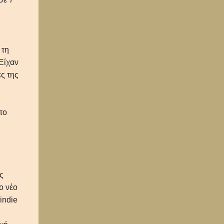
 τη
Είχαν
ς της
το
ς
ο νέο
indie