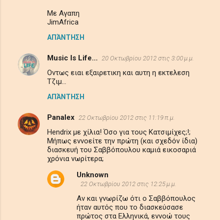
Με Αγαπη
JimAfrica
ΑΠΆΝΤΗΣΗ
Music Is Life...
20 Οκτωβρίου 2012 στις 3:00 μ.μ.
Οντως ειαι εξαιρετικη και αυτη η εκτελεση
Τζιμ...
ΑΠΆΝΤΗΣΗ
Panalex
22 Οκτωβρίου 2012 στις 11:19 π.μ.
Hendrix με χίλια! Όσο για τους Κατσιμίχες;!;
Μήπως εννοείτε την πρώτη (και σχεδόν ίδια)
διασκευή του Σαββόπουλου καμιά εικοσαριά
χρόνια νωρίτερα;
Unknown
22 Οκτωβρίου 2012 στις 12:25 μ.μ.
Αν και γνωρίζω ότι ο Σαββόπουλος
ήταν αυτός που το διασκεύσασε
πρώτος στα Ελληνικά, εννοώ τους