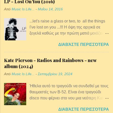
Αντώνης Μίτζελος, ο Γιώργος Ανδρέου και
LP - Lost On You (2016)
είναι από τη λέξη άρθρο, που είναι το άρθρο
πολλοί άλλοι, δημιούργησε την δική της
Από
Music Is Life...
-
Μαΐου 14, 2016
5 του συντάγματος, και λέει ότι «στην
ηλεκτρική και ακουστική μπάντα η και μόνο
ελληνική επικράτεια όλοι οι άνθρωποι είναι
μ’ ένα πιάνο, παίζοντας σε όλη την Έλλάδα,
...let's raise a glass or two, to all the things
ίσοι, ανεξάρτητα από χρώμα, φυλή,
σε μαγαζιά και σε καλοκαιρινές συναυλίες.
I've lost on you ...!!! Η όψη της αρχικά σε
καταγωγή, θρησκευτικά πιστεύω, κοινωνικό
ξεγελά καθώς με την πρώτη ματιά μοιάζει με
στάτους, κλπ.».
25χρονο αγόρι. Έχει κοντά σγουρά μαλλιά,
ΔΙΑΒΆΣΤΕ ΠΕΡΙΣΣΌΤΕΡΑ
είναι μικροκαμωμένη και νευρική. Η φωνή
της όμως προδίδει αμέσως την ταυτότητα
της. Πρόκειται για την 34χρονη Laura
Kate Pierson - Radios and Rainbows - new
Pergolizzi, που έγινε γνωστή με το
album (2024)
καλλιτεχνικό όνομά της, LP. Η LP γεννήθηκε
Από
Music Is Life...
-
Σεπτεμβρίου 19, 2024
στο Long Island της Νέας Υόρκης και
μετακόμισε στο Λος Άντζελες το 2010.
Ήθελα αυτό το τραγούδι να συνδεθεί με τους
θαυμαστές των B-52. Είναι ένα τραγούδι
disco που φέρνει στο νου μια νεότερη Kate
την εποχή που ανυπομονούσα να μπω σε
ΔΙΑΒΆΣΤΕ ΠΕΡΙΣΣΌΤΕΡΑ
club. Με πάει πίσω στο παρελθόν μου στο