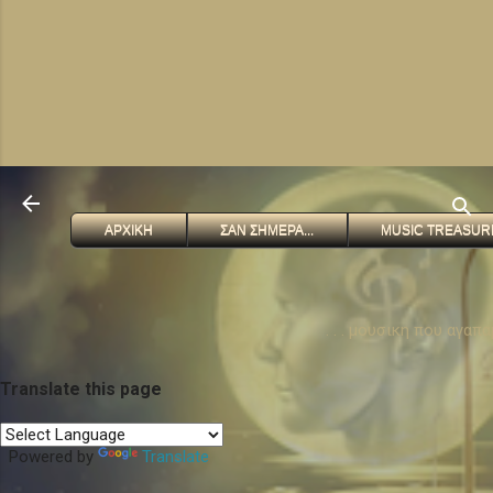
ΑΡΧΙΚΗ
ΣΑΝ ΣΗΜΕΡΑ...
MUSIC TREASUR
. . . μουσικη που αγαπ
Translate this page
Powered by
Translate