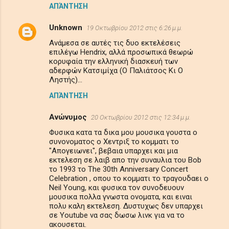
ΑΠΆΝΤΗΣΗ
Unknown
19 Οκτωβρίου 2012 στις 6:26 μ.μ.
Ανάμεσα σε αυτές τις δυο εκτελέσεις
επιλέγω Hendrix, αλλά προσωπικά θεωρώ
κορυφαία την ελληνική διασκευή των
αδερφών Κατσιμίχα (Ο Παλιάτσος Κι Ο
Ληστής)...
ΑΠΆΝΤΗΣΗ
Ανώνυμος
20 Οκτωβρίου 2012 στις 12:34 μ.μ.
Φυσικα κατα τα δικα μου μουσικα γουστα ο
συνονοματος ο Χεντριξ το κομματι το
"Απογειωνει", βεβαια υπαρχει και μια
εκτελεση σε λαιβ απο την συναυλια του Bob
το 1993 το The 30th Anniversary Concert
Celebration , οπου το κομματι το τραγουδαει ο
Neil Young, και φυσικα τον συνοδευουν
μουσικα πολλα γνωστα ονοματα, και ειναι
πολυ καλη εκτελεση. Δυστυχως δεν υπαρχει
σε Youtube να σας δωσω λινκ για να το
ακουσεται.