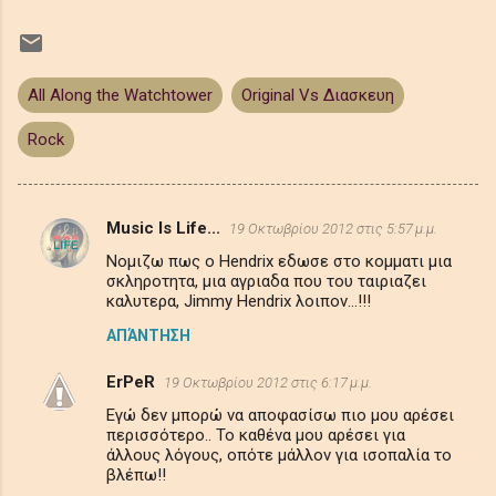
All Along the Watchtower
Original Vs Διασκευη
Rock
Music Is Life...
19 Οκτωβρίου 2012 στις 5:57 μ.μ.
Σ
Νομιζω πως ο Hendrix εδωσε στο κομματι μια
χ
σκληροτητα, μια αγριαδα που του ταιριαζει
ό
καλυτερα, Jimmy Hendrix λοιπον...!!!
λ
ΑΠΆΝΤΗΣΗ
ι
ErPeR
19 Οκτωβρίου 2012 στις 6:17 μ.μ.
α
Εγώ δεν μπορώ να αποφασίσω πιο μου αρέσει
περισσότερο.. Το καθένα μου αρέσει για
άλλους λόγους, οπότε μάλλον για ισοπαλία το
βλέπω!!