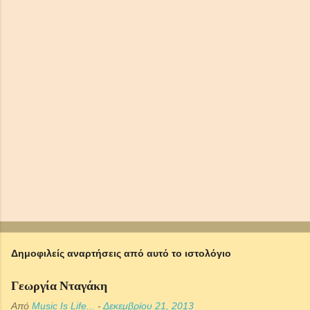
Δ
η
μ
ο
σ
ί
ε
υ
σ
η
σ
χ
ο
λ
ί
ο
υ
Δημοφιλείς αναρτήσεις από αυτό το ιστολόγιο
Γεωργία Νταγάκη
Από
Music Is Life...
-
Δεκεμβρίου 21, 2013