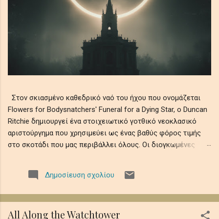
Στον σκιασμένο καθεδρικό ναό του ήχου που ονομάζεται
Flowers for Bodysnatchers' Funeral for a Dying Star, ο Duncan
Ritchie δημιουργεί ένα στοιχειωτικό γοτθικό νεοκλασικό
αριστούργημα που χρησιμεύει ως ένας βαθύς φόρος τιμής
στο σκοτάδι που μας περιβάλλει όλους. Οι διογκωμένες
ορχηστρικές χορδές συνυφαίνονται με μελαγχολικά μοτίβα
πιάνου και ατμοσφαιρικά ηχοχρώματα, θυμίζοντας την
Δημοσίευση σχολίου
αδυσώπητη φθορά του ουράνιου φωτός σε αιώνια νύχτα,
όπου οι ελεγειακές μελωδίες θρηνούν την ευθραυστότητα
της ύπαρξης εν μέσω ψιθύρων απώλειας, απομόνωσης και
All Along the Watchtower
κοσμικής λήθης. Αυτό το ηχητικό ρέκβιεμ βυθίζει τους