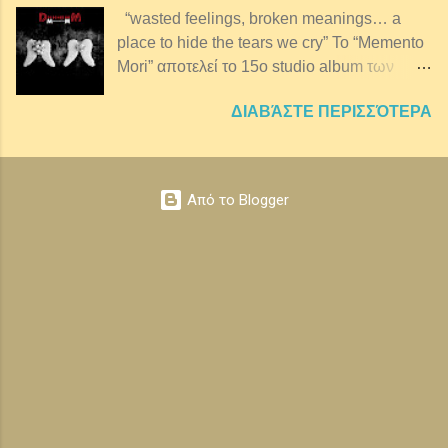
κράμα διαφορετικών μουσικών ειδών.
“wasted feelings, broken meanings… a
Στοιχεία ρεμπέτικου, ντραμς 808,
place to hide the tears we cry” Το “Memento
ηλεκτρονικός πειραματισμός και tribal
Mori” αποτελεί το 15ο studio album των
στοιχεία συνθέτουν το ηχοτόπιο του ΜΑΖΙ.
Depeche Mode και το 1ο τους χωρίς τον
Ένα love story ή μια ιστορία για τις ψυχές
ΔΙΑΒΆΣΤΕ ΠΕΡΙΣΣΌΤΕΡΑ
Andrew “Fletch” Fletcher, ο οποίος
των ανθρώπων. Την κυκλοφορία του
απεβίωσε το 2022. Σε παραγωγή του James
πρώτου της δι...
Ford, με επιπλέον παραγωγή της Marta
Salogni, η δισκογραφική αυτή δουλειά
Από το Blogger
δημιουργήθηκε στα πρώτα στάδια της
πανδημίας, έχοντας ως αποτέλεσμα πολλές
ιστορίες των τραγουδιών να αντλούν
έμπνευση από εκείνη την περίοδο. Το ίδιο
φυσικά ισχύει και για το τίτλο του άλμπουμ
καθώς "memento mori" είναι ένα
καλλιτεχνικό ή συμβολικό τροπάριο που
λειτουργεί ως υπενθύμιση του
αναπόφευκτου του θανάτου. Η έννοια έχει
τις ρίζες της στους φιλοσόφους της