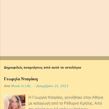
ί
ε
υ
σ
η
σ
χ
ο
λ
ί
ο
υ
Δημοφιλείς αναρτήσεις από αυτό το ιστολόγιο
Γεωργία Νταγάκη
Από
Music Is Life...
-
Δεκεμβρίου 21, 2013
Η Γεωργία Νταγάκη, γεννήθηκε στην Αθήνα
με καταγωγή από τo Ρέθυμνο Κρήτης. Από