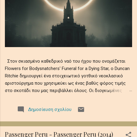
Στον σκιασμένο καθεδρικό ναό του ήχου που ονομάζεται
Flowers for Bodysnatchers' Funeral for a Dying Star, ο Duncan
Ritchie δημιουργεί ένα στοιχειωτικό γοτθικό νεοκλασικό
αριστούργημα που χρησιμεύει ως ένας βαθύς φόρος τιμής
στο σκοτάδι που μας περιβάλλει όλους. Οι διογκωμένες
ορχηστρικές χορδές συνυφαίνονται με μελαγχολικά μοτίβα
πιάνου και ατμοσφαιρικά ηχοχρώματα, θυμίζοντας την
Δημοσίευση σχολίου
αδυσώπητη φθορά του ουράνιου φωτός σε αιώνια νύχτα,
όπου οι ελεγειακές μελωδίες θρηνούν την ευθραυστότητα
της ύπαρξης εν μέσω ψιθύρων απώλειας, απομόνωσης και
Passenger Peru - Passenger Peru (2014)
κοσμικής λήθης. Αυτό το ηχητικό ρέκβιεμ βυθίζει τους