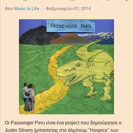
ακροατές σε ένα κινηματογραφικό μωσαϊκό μελαγχολίας και
Από
Music Is Life...
-
Φεβρουαρίου 01, 2014
τρόμου, μεταμορφώνοντας προσωπικές και καθολικές σκιές
σε μια όμορφα έρημη τελετουργία που παραμένει σαν την
τελευταία, ξεθωριασμένη λάμψη του λυκόφωτος. Ο ήχος από
τα βαθιά synths το πιάνο και τα έγχορδα δημιουργούν μία
ατμόσφαιρα μελαγχολική, απομονωμένη και μεγαλοπρεπή με
θέμα την μοναξιά και τη φθορά στο αχανές διάστημα. In the
shadowed ...
Οι Passenger Peru είναι ένα project που δημιούργησε ο
Justin Stivers (μπασίστας στο άλμπουμ "Hospice" των