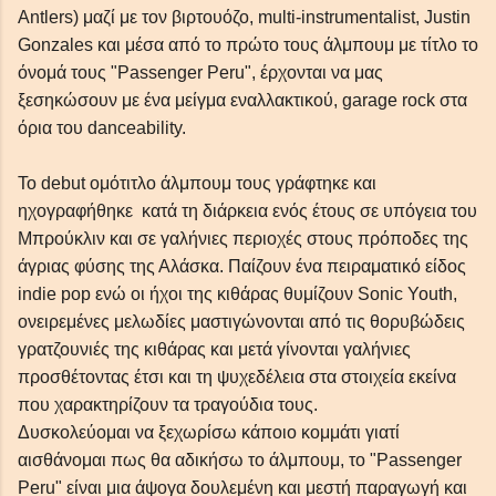
Antlers) μαζί με τον βιρτουόζο, multi-instrumentalist, Justin
Gonzales και μέσα από το πρώτο τους άλμπουμ με τίτλο το
όνομά τους "Passenger Peru", έρχονται να μας
ξεσηκώσουν με ένα μείγμα εναλλακτικού, garage rock στα
όρια του danceability.
To debut ομότιτλο άλμπουμ τους γράφτηκε και
ηχογραφήθηκε κατά τη διάρκεια ενός έτους σε υπόγεια του
Μπρούκλιν και σε γαλήνιες περιοχές στους πρόποδες της
άγριας φύσης της Αλάσκα. Παίζουν ένα πειραματικό είδος
indie pop ενώ οι ήχοι της κιθάρας θυμίζουν Sonic Youth,
ονειρεμένες μελωδίες μαστιγώνονται από τις θορυβώδεις
γρατζουνιές της κιθάρας και μετά γίνονται γαλήνιες
προσθέτοντας έτσι και τη ψυχεδέλεια στα στοιχεία εκείνα
που χαρακτηρίζουν τα τραγούδια τους.
Δυσκολεύομαι να ξεχωρίσω κάποιο κομμάτι γιατί
αισθάνομαι πως θα αδικήσω το άλμπουμ, το "Passenger
Peru" είναι μια άψογα δουλεμένη και μεστή παραγωγή και