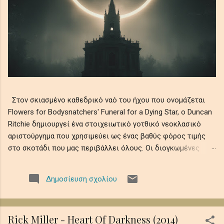
Στον σκιασμένο καθεδρικό ναό του ήχου που ονομάζεται
Flowers for Bodysnatchers' Funeral for a Dying Star, ο Duncan
Ritchie δημιουργεί ένα στοιχειωτικό γοτθικό νεοκλασικό
αριστούργημα που χρησιμεύει ως ένας βαθύς φόρος τιμής
στο σκοτάδι που μας περιβάλλει όλους. Οι διογκωμένες
ορχηστρικές χορδές συνυφαίνονται με μελαγχολικά μοτίβα
πιάνου και ατμοσφαιρικά ηχοχρώματα, θυμίζοντας την
Δημοσίευση σχολίου
αδυσώπητη φθορά του ουράνιου φωτός σε αιώνια νύχτα,
όπου οι ελεγειακές μελωδίες θρηνούν την ευθραυστότητα
της ύπαρξης εν μέσω ψιθύρων απώλειας, απομόνωσης και
Rick Miller - Heart Of Darkness (2014)
κοσμικής λήθης. Αυτό το ηχητικό ρέκβιεμ βυθίζει τους