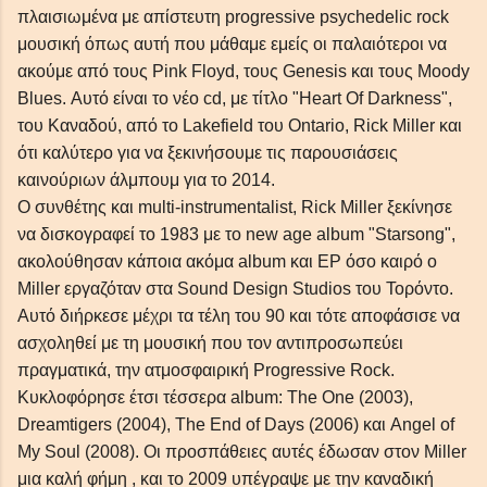
πλαισιωμένα με απίστευτη progressive psychedelic rock
μουσική όπως αυτή που μάθαμε εμείς οι παλαιότεροι να
ακούμε από τους Pink Floyd, τους Genesis και τους Moody
Blues. Αυτό είναι το νέο cd, με τίτλο "Heart Of Darkness",
του Καναδού, από το Lakefield του Ontario, Rick Miller και
ότι καλύτερο για να ξεκινήσουμε τις παρουσιάσεις
καινούριων άλμπουμ για το 2014.
Ο συνθέτης και multi-instrumentalist, Rick Miller ξεκίνησε
να δισκογραφεί το 1983 με το new age album "Starsong",
ακολούθησαν κάποια ακόμα album και EP όσο καιρό ο
Miller εργαζόταν στα Sound Design Studiοs του Τορόντο.
Αυτό διήρκεσε μέχρι τα τέλη του 90 και τότε αποφάσισε να
ασχοληθεί με τη μουσική που τον αντιπροσωπεύει
πραγματικά, την ατμοσφαιρική Progressive Rock.
Κυκλοφόρησε έτσι τέσσερα album: The One (2003),
Dreamtigers (2004), The End of Days (2006) και Angel of
My Soul (2008). Οι προσπάθειες αυτές έδωσαν στον Miller
μια καλή φήμη , και το 2009 υπέγραψε με την καναδική