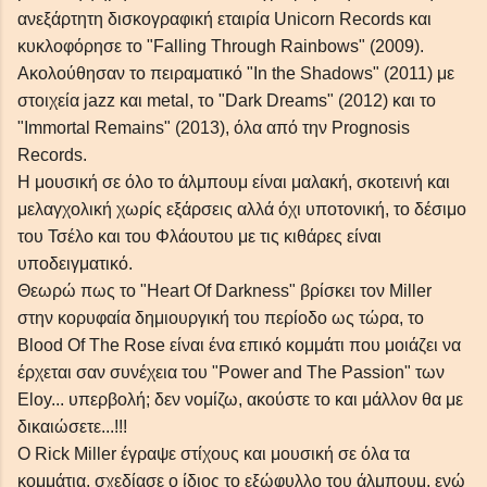
ανεξάρτητη δισκογραφική εταιρία Unicorn Records και
κυκλοφόρησε το "Falling Through Rainbows" (2009).
Ακολούθησαν το πειραματικό "In the Shadows" (2011) με
στοιχεία jazz και metal, το "Dark Dreams" (2012) και το
"Immortal Remains" (2013), όλα από την Prognosis
Records.
Η μουσική σε όλο το άλμπουμ είναι μαλακή, σκοτεινή και
μελαγχολική χωρίς εξάρσεις αλλά όχι υποτονική, το δέσιμο
του Τσέλο και του Φλάουτου με τις κιθάρες είναι
υποδειγματικό.
Θεωρώ πως το "Heart Of Darkness" βρίσκει τον Miller
στην κορυφαία δημιουργική του περίοδο ως τώρα, το
Blood Of The Rose είναι ένα επικό κομμάτι που μοιάζει να
έρχεται σαν συνέχεια του "Power and The Passion" των
Eloy... υπερβολή; δεν νομίζω, ακούστε το και μάλλον θα με
δικαιώσετε...!!!
Ο Rick Miller έγραψε στίχους και μουσική σε όλα τα
κομμάτια, σχεδίασε ο ίδιος το εξώφυλλο του άλμπουμ, ενώ