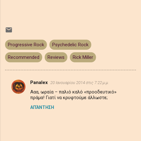
Progressive Rock
Psychedelic Rock
Recommended
Reviews
Rick Miller
Panalex
20 Ιανουαρίου 2014 στις 7:22 μ.μ.
Σ
Ααα, ωραία – παλιό καλό «προοδευτικό»
χ
πράμα! Γιατί να κρυφτούμε άλλωστε;
ό
ΑΠΆΝΤΗΣΗ
λ
ι
α