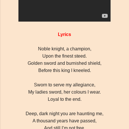
απλές συμβουλές Blogger
Lyrics
Noble knight, a champion,
Upon the finest steed.
Golden sword and burnished shield,
Before this king I kneeled.
Sworn to serve my allegiance,
My ladies sword, her colours I wear.
Loyal to the end.
Deep, dark night you are haunting me,
A thousand years have passed,
And still I’m not free.