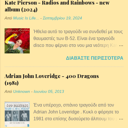
Kate Pierson - Radios and Rainbows - new
Pergolizzi, που έγινε γνωστή με το
album (2024)
καλλιτεχνικό όνομά της, LP. Η LP γεννήθηκε
Από
Music Is Life...
-
Σεπτεμβρίου 19, 2024
στο Long Island της Νέας Υόρκης και
μετακόμισε στο Λος Άντζελες το 2010.
Ήθελα αυτό το τραγούδι να συνδεθεί με τους
θαυμαστές των B-52. Είναι ένα τραγούδι
disco που φέρνει στο νου μια νεότερη Kate
την εποχή που ανυπομονούσα να μπω σε
ΔΙΑΒΆΣΤΕ ΠΕΡΙΣΣΌΤΕΡΑ
club. Με πάει πίσω στο παρελθόν μου στο
“Party Girl”! Το ιδρυτικό μέλος των B-52 Kate
Pierson, στα 76 της παρακαλώ, κυκλοφορεί
Adrian John Loveridge - 400 Dragons
στις 20 του Σεπτέμβρη το νέο solo album
(1981)
της με τίτλο "Radios and Rainbows". Δύο
Από
Unknown
-
Ιουνίου 05, 2013
μόλις κομμάτια απο αυτό το album έχουν
παρουσιαστεί μέχρι σήμερα. Πρόκειται για
Ένα υπέροχο, σπάνιο τραγούδι από τον
το αριστουργηματικό "Evil Love", μια 60ς
Adrian John Loveridge . Κυκλ o φόρησε το
ρεπλίκα τραγουδάρα που χαρωπά μιλά για
1981 στο επίσης δυσεύρετο άλπουμ του με
εκδίκηση στα χνάρια του A lover spurned και
τίτλο “ Square One ”. Ελάχιστες
το club τραγούδι “Take Me Back To The