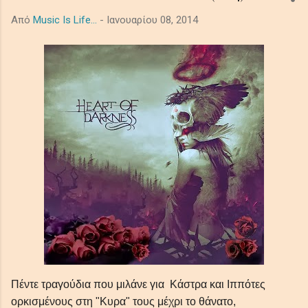
ακροατές σε ένα κινηματογραφικό μωσαϊκό μελαγχολίας και
Από
Music Is Life...
-
Ιανουαρίου 08, 2014
τρόμου, μεταμορφώνοντας προσωπικές και καθολικές σκιές
σε μια όμορφα έρημη τελετουργία που παραμένει σαν την
τελευταία, ξεθωριασμένη λάμψη του λυκόφωτος. Ο ήχος από
τα βαθιά synths το πιάνο και τα έγχορδα δημιουργούν μία
ατμόσφαιρα μελαγχολική, απομονωμένη και μεγαλοπρεπή με
θέμα την μοναξιά και τη φθορά στο αχανές διάστημα. In the
shadowed ...
Πέντε τραγούδια που μιλάνε για Κάστρα και Ιππότες
ορκισμένους στη "Κυρα" τους μέχρι το θάνατο,