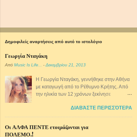
ο
λ
ί
ο
υ
Δημοφιλείς αναρτήσεις από αυτό το ιστολόγιο
Γεωργία Νταγάκη
Από
Music Is Life...
-
Δεκεμβρίου 21, 2013
Η Γεωργία Νταγάκη, γεννήθηκε στην Αθήνα
με καταγωγή από τo Ρέθυμνο Κρήτης. Από
την ηλικία των 12 χρόνων ξεκίνησε
μαθήματα κρητικής λύρας ενώ παράλληλα
ΔΙΑΒΆΣΤΕ ΠΕΡΙΣΣΌΤΕΡΑ
ξεκίνησε πιάνο, φωνητική, θεωρία και
αρμονία της μουσικής. Από αρκετά μικρή
ηλικία ασχολείται επαγγελματικά με τη
Οι ΑΛΦΑ ΠΕΝΤΕ ετοιμάζονται για
μουσική και έχει συνεργαστεί με πολλούς
ΠΟΛΕΜΟ.!