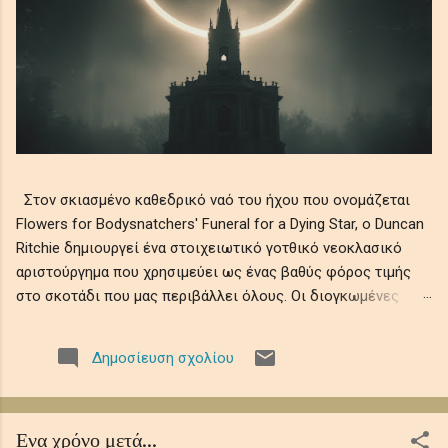
Στον σκιασμένο καθεδρικό ναό του ήχου που ονομάζεται
Flowers for Bodysnatchers' Funeral for a Dying Star, ο Duncan
Ritchie δημιουργεί ένα στοιχειωτικό γοτθικό νεοκλασικό
αριστούργημα που χρησιμεύει ως ένας βαθύς φόρος τιμής
στο σκοτάδι που μας περιβάλλει όλους. Οι διογκωμένες
ορχηστρικές χορδές συνυφαίνονται με μελαγχολικά μοτίβα
πιάνου και ατμοσφαιρικά ηχοχρώματα, θυμίζοντας την
Δημοσίευση σχολίου
αδυσώπητη φθορά του ουράνιου φωτός σε αιώνια νύχτα,
όπου οι ελεγειακές μελωδίες θρηνούν την ευθραυστότητα
της ύπαρξης εν μέσω ψιθύρων απώλειας, απομόνωσης και
Ενα χρόνο μετά...
κοσμικής λήθης. Αυτό το ηχητικό ρέκβιεμ βυθίζει τους