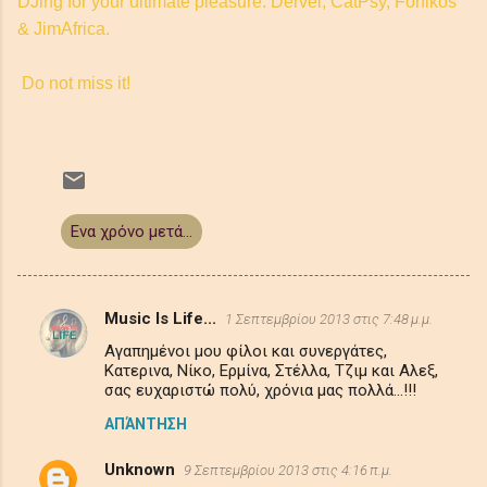
DJing for your ultimate pleasure: Dervel, CatPsy, Fonikos
& JimAfrica.
Do not miss it!
Ενα χρόνο μετά...
Music Is Life...
1 Σεπτεμβρίου 2013 στις 7:48 μ.μ.
Σ
Αγαπημένοι μου φίλοι και συνεργάτες,
χ
Κατερινα, Νίκο, Ερμίνα, Στέλλα, Τζιμ και Αλεξ,
ό
σας ευχαριστώ πολύ, χρόνια μας πολλά...!!!
λ
ΑΠΆΝΤΗΣΗ
ι
Unknown
9 Σεπτεμβρίου 2013 στις 4:16 π.μ.
α