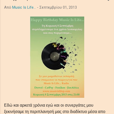
ακροατές σε ένα κινηματογραφικό μωσαϊκό μελαγχολίας και
Από
Music Is Life...
-
Σεπτεμβρίου 01, 2013
τρόμου, μεταμορφώνοντας προσωπικές και καθολικές σκιές
σε μια όμορφα έρημη τελετουργία που παραμένει σαν την
τελευταία, ξεθωριασμένη λάμψη του λυκόφωτος. Ο ήχος από
τα βαθιά synths το πιάνο και τα έγχορδα δημιουργούν μία
ατμόσφαιρα μελαγχολική, απομονωμένη και μεγαλοπρεπή με
θέμα την μοναξιά και τη φθορά στο αχανές διάστημα. In the
shadowed ...
Εδώ και αρκετά χρόνια εγώ και οι συνεργάτες μου
ξεκινήσαμε τη περιπλανησή μας στο διαδίκτυο μέσα απο