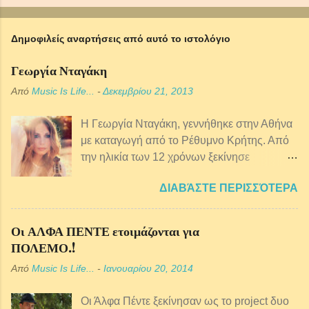
Δημοφιλείς αναρτήσεις από αυτό το ιστολόγιο
Γεωργία Νταγάκη
Από
Music Is Life...
-
Δεκεμβρίου 21, 2013
Η Γεωργία Νταγάκη, γεννήθηκε στην Αθήνα
με καταγωγή από τo Ρέθυμνο Κρήτης. Από
την ηλικία των 12 χρόνων ξεκίνησε
μαθήματα κρητικής λύρας ενώ παράλληλα
ΔΙΑΒΆΣΤΕ ΠΕΡΙΣΣΌΤΕΡΑ
ξεκίνησε πιάνο, φωνητική, θεωρία και
αρμονία της μουσικής. Από αρκετά μικρή
ηλικία ασχολείται επαγγελματικά με τη
Οι ΑΛΦΑ ΠΕΝΤΕ ετοιμάζονται για
μουσική και έχει συνεργαστεί με πολλούς
ΠΟΛΕΜΟ.!
παραδοσιακούς μουσικούς αλλά και με
Από
Music Is Life...
-
Ιανουαρίου 20, 2014
ερμηνευτές της έντεχνης σκηνής, μια και το
ρεπερτόριο της είναι ευρύτερο. Έπειτα από
Οι Άλφα Πέντε ξεκίνησαν ως το project δυο
πολλές και αξιόλογες συνεργασίες, με