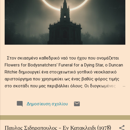
Στον σκιασμένο καθεδρικό ναό του ήχου που ονομάζεται
Flowers for Bodysnatchers' Funeral for a Dying Star, ο Duncan
Ritchie δημιουργεί ένα στοιχειωτικό γοτθικό νεοκλασικό
αριστούργημα που χρησιμεύει ως ένας βαθύς φόρος τιμής
στο σκοτάδι που μας περιβάλλει όλους. Οι διογκωμένες
ορχηστρικές χορδές συνυφαίνονται με μελαγχολικά μοτίβα
πιάνου και ατμοσφαιρικά ηχοχρώματα, θυμίζοντας την
Δημοσίευση σχολίου
αδυσώπητη φθορά του ουράνιου φωτός σε αιώνια νύχτα,
όπου οι ελεγειακές μελωδίες θρηνούν την ευθραυστότητα
της ύπαρξης εν μέσω ψιθύρων απώλειας, απομόνωσης και
Παυλος Σιδηροπουλος - Εν Κατακλειδι (1978)
κοσμικής λήθης. Αυτό το ηχητικό ρέκβιεμ βυθίζει τους