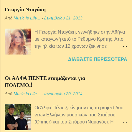
Γεωργία Νταγάκη
Από
Music Is Life...
-
Δεκεμβρίου 21, 2013
Η Γεωργία Νταγάκη, γεννήθηκε στην Αθήνα
με καταγωγή από τo Ρέθυμνο Κρήτης. Από
την ηλικία των 12 χρόνων ξεκίνησε
μαθήματα κρητικής λύρας ενώ παράλληλα
ΔΙΑΒΆΣΤΕ ΠΕΡΙΣΣΌΤΕΡΑ
ξεκίνησε πιάνο, φωνητική, θεωρία και
αρμονία της μουσικής. Από αρκετά μικρή
ηλικία ασχολείται επαγγελματικά με τη
Οι ΑΛΦΑ ΠΕΝΤΕ ετοιμάζονται για
μουσική και έχει συνεργαστεί με πολλούς
ΠΟΛΕΜΟ.!
παραδοσιακούς μουσικούς αλλά και με
Από
Music Is Life...
-
Ιανουαρίου 20, 2014
ερμηνευτές της έντεχνης σκηνής, μια και το
ρεπερτόριο της είναι ευρύτερο. Έπειτα από
Οι Άλφα Πέντε ξεκίνησαν ως το project δυο
πολλές και αξιόλογες συνεργασίες, με
νέων Ελλήνων μουσικών, του Σταύρου
σπουδαίους καλλιτέχνες όπως ο Βασίλης
(Ohmer) και του Σπύρου (Ναυαγός). Η
Παπακωνσταντίνου, ο Ορφέας Περίδης, ο
μουσική τους είναι χιπ χοπ με ελληνικό
Βασίλης Λέκκας, ο Γιάννης Σπάθας, ο