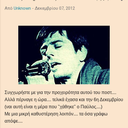
ακροατές σε ένα κινηματογραφικό μωσαϊκό μελαγχολίας και
Από
Unknown
-
Δεκεμβρίου 07, 2012
τρόμου, μεταμορφώνοντας προσωπικές και καθολικές σκιές
σε μια όμορφα έρημη τελετουργία που παραμένει σαν την
τελευταία, ξεθωριασμένη λάμψη του λυκόφωτος. Ο ήχος από
τα βαθιά synths το πιάνο και τα έγχορδα δημιουργούν μία
ατμόσφαιρα μελαγχολική, απομονωμένη και μεγαλοπρεπή με
θέμα την μοναξιά και τη φθορά στο αχανές διάστημα. In the
shadowed ...
Συγχωρήστε με για την προχειρότητα αυτού του ποστ....
Αλλά πέρναγε η ώρα.... τελικά έχασα και την 6η Δεκεμβρίου
(ναι αυτή είναι η μέρα που "χάθηκε" ο Παύλος....)
Με μια μικρή καθυστέρηση λοιπόν.... τα όσα γράφω
απόψε....