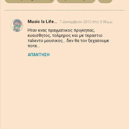
Music Is Life...
7 Δεκεμβρίου 2012 στις 3:36 μ.μ.
Σ
Ηταν ενας πραγματικος πριγκηπας,
χ
ευαισθητος, τολμηρος και με τεραστιο
ό
ταλεντο μουσικος... δεν θα τον ξεχασουμε
ποτε...
λ
ΑΠΆΝΤΗΣΗ
ι
α