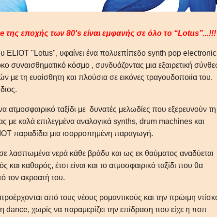
be της εποχής των 80's είναι εμφανής σε όλο το “Lotus”...!!!
 ELIOT "Lotus", υφαίνει ένα πολυεπίπεδο synth pop electroni
κο συναισθηματικό κόσμο , συνδυάζοντας μια εξαιρετική σύνθε
ν με τη ευαίσθητη και πλούσια σε εικόνες τραγουδοποιία του.
διος.
να ατμοσφαιρικό ταξίδι με δυνατές μελωδίες που εξερευνούν τη
ας με καλά επιλεγμένα αναλογικά synths, drum machines και
LIOT παραδίδει μια ισορροπημένη παραγωγή.
σε λασπωμένα νερά κάθε βράδυ και ως εκ θαύματος αναδύεται
 και καθαρός, έτσι είναι και το ατμοσφαιρικό ταξίδι που θα
ό τον ακροατή του.
 προέρχονται από τους νέους ρομαντικούς και την πρώιμη ντίσκ
 τη dance, χωρίς να παραμερίζει την επίδραση που είχε η ποπ