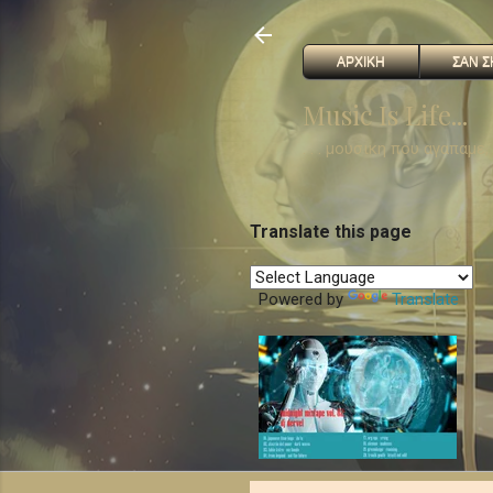
ΑΡΧΙΚΗ
ΣΑΝ Σ
Music Is Life...
. . . μουσικη που αγαπαμε
Translate this page
Powered by
Translate