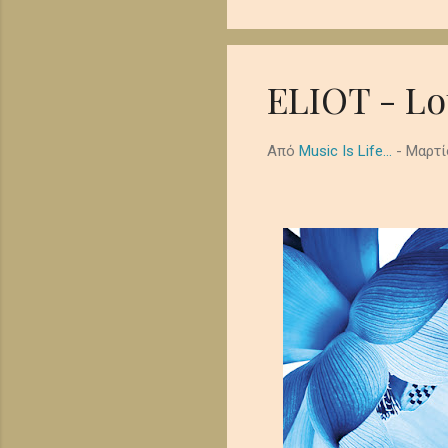
όμορφα έρημη τελετουργία
λυκόφωτος. Ο ήχος από τα
μελαγχολική, απομονωμένη
διάστημα. In the shadowed .
ELIOT - Lo
Από
Music Is Life...
-
Μαρτί