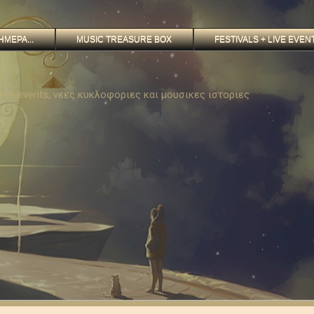
ΗΜΕΡΑ...
MUSIC TREASURE BOX
FESTIVALS + LIVE EVEN
, live events, νεες κυκλοφοριες και μουσικες ιστοριες