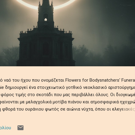
ναό του ήχου που ονομάζεται Flowers for Bodysnatchers' Funeral
tchie δημιουργεί ένα στοιχειωτικό γοτθικό νεοκλασικό αριστούργημ
 φόρος τιμής στο σκοτάδι που μας περιβάλλει όλους. Οι διογκωμ
αίνονται με μελαγχολικά μοτίβα πιάνου και ατμοσφαιρικά ηχοχρώ
 φθορά του ουράνιου φωτός σε αιώνια νύχτα, όπου οι ελεγειακές
θραυστότητα της ύπαρξης εν μέσω ψιθύρων απώλειας, απομόνωσης
ηχητικό ρέκβιεμ βυθίζει τους ακροατές σε ένα κινηματογραφικό
ολίου
τρόμου, μεταμορφώνοντας προσωπικές και καθολικές σκιές σε μι