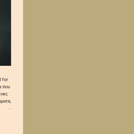
 for
α που
ένες
ματα,
 και
α