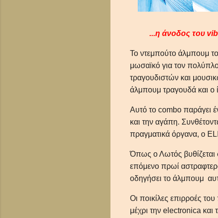
...η άνοδος του vi
Το ντεμπούτο άλμπουμ του
μωσαϊκό για τον πολύπλο
τραγουδιστών και μουσικώ
άλμπουμ τραγουδά και ο ί
Αυτό το combo παράγει έ
και την αγάπη. Συνθέτοντ
πραγματικά όργανα, ο E
Όπως ο Λωτός βυθίζεται 
επόμενο πρωί αστραφτερός
οδηγήσει το άλμπουμ αυτ
Οι ποικίλες επιρροές του
μέχρι την electronica και