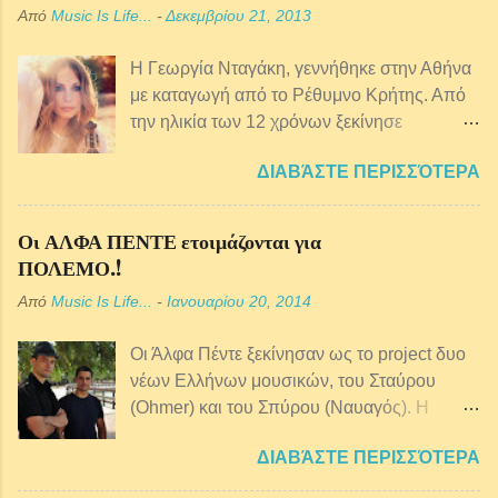
Από
Music Is Life...
-
Δεκεμβρίου 21, 2013
Η Γεωργία Νταγάκη, γεννήθηκε στην Αθήνα
με καταγωγή από τo Ρέθυμνο Κρήτης. Από
την ηλικία των 12 χρόνων ξεκίνησε
μαθήματα κρητικής λύρας ενώ παράλληλα
ΔΙΑΒΆΣΤΕ ΠΕΡΙΣΣΌΤΕΡΑ
ξεκίνησε πιάνο, φωνητική, θεωρία και
αρμονία της μουσικής. Από αρκετά μικρή
ηλικία ασχολείται επαγγελματικά με τη
Οι ΑΛΦΑ ΠΕΝΤΕ ετοιμάζονται για
μουσική και έχει συνεργαστεί με πολλούς
ΠΟΛΕΜΟ.!
παραδοσιακούς μουσικούς αλλά και με
Από
Music Is Life...
-
Ιανουαρίου 20, 2014
ερμηνευτές της έντεχνης σκηνής, μια και το
ρεπερτόριο της είναι ευρύτερο. Έπειτα από
Οι Άλφα Πέντε ξεκίνησαν ως το project δυο
πολλές και αξιόλογες συνεργασίες, με
νέων Ελλήνων μουσικών, του Σταύρου
σπουδαίους καλλιτέχνες όπως ο Βασίλης
(Ohmer) και του Σπύρου (Ναυαγός). Η
Παπακωνσταντίνου, ο Ορφέας Περίδης, ο
μουσική τους είναι χιπ χοπ με ελληνικό
Βασίλης Λέκκας, ο Γιάννης Σπάθας, ο
ΔΙΑΒΆΣΤΕ ΠΕΡΙΣΣΌΤΕΡΑ
στίχο και σίγουρα δεν είναι από τα ονόματα
Γιάννης Κούτρας, την Ευανθία Ρεμπούτσικα
εκείνα που είναι πολύ γνωστά στο κοινό.
και τον Παναγιώτη Καλαντζόπουλο, ο