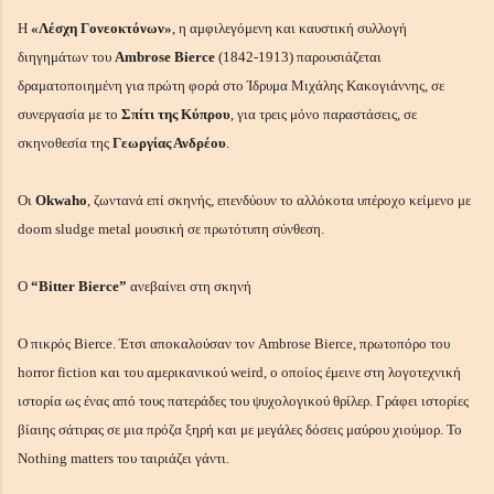
Η
«Λέσχη Γονεοκτόνων»
, η αμφιλεγόμενη και καυστική συλλογή
διηγημάτων του
Ambrose Bierce
(1842-1913) παρουσιάζεται
δραματοποιημένη για πρώτη φορά στο Ίδρυμα Μιχάλης Κακογιάννης, σε
συνεργασία με το
Σπίτι της Κύπρου
, για τρεις μόνο παραστάσεις, σε
σκηνοθεσία της
Γεωργίας Ανδρέου
.
Οι
Okwaho
, ζωντανά επί σκηνής, επενδύουν το αλλόκοτα υπέροχο κείμενο με
doom sludge metal μουσική σε πρωτότυπη σύνθεση.
Ο
“Bitter Bierce”
ανεβαίνει στη σκηνή
O πικρός Bierce. Έτσι αποκαλούσαν τον Ambrose Bierce, πρωτοπόρο του
horror fiction και του αμερικανικού weird, ο οποίος έμεινε στη λογοτεχνική
ιστορία ως ένας από τους πατεράδες του ψυχολογικού θρίλερ. Γράφει ιστορίες
βίαιης σάτιρας σε μια πρόζα ξηρή και με μεγάλες δόσεις μαύρου χιούμορ. Το
Nothing matters του ταιριάζει γάντι.