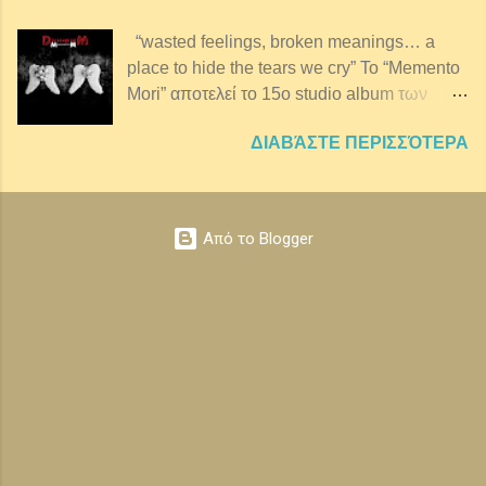
ΜΑΖΙ είναι ένα αναπάντεχο και τολμηρό
κράμα διαφορετικών μουσικών ειδών.
“wasted feelings, broken meanings… a
Στοιχεία ρεμπέτικου, ντραμς 808,
place to hide the tears we cry” Το “Memento
ηλεκτρονικός πειραματισμός και tribal
Mori” αποτελεί το 15ο studio album των
στοιχεία συνθέτουν το ηχοτόπιο του ΜΑΖΙ.
Depeche Mode και το 1ο τους χωρίς τον
Ένα love story ή μια ιστορία για τις ψυχές
ΔΙΑΒΆΣΤΕ ΠΕΡΙΣΣΌΤΕΡΑ
Andrew “Fletch” Fletcher, ο οποίος
των ανθρώπων. Την κυκλοφορία του
απεβίωσε το 2022. Σε παραγωγή του James
πρώτου της δι...
Ford, με επιπλέον παραγωγή της Marta
Salogni, η δισκογραφική αυτή δουλειά
Από το Blogger
δημιουργήθηκε στα πρώτα στάδια της
πανδημίας, έχοντας ως αποτέλεσμα πολλές
ιστορίες των τραγουδιών να αντλούν
έμπνευση από εκείνη την περίοδο. Το ίδιο
φυσικά ισχύει και για το τίτλο του άλμπουμ
καθώς "memento mori" είναι ένα
καλλιτεχνικό ή συμβολικό τροπάριο που
λειτουργεί ως υπενθύμιση του
αναπόφευκτου του θανάτου. Η έννοια έχει
τις ρίζες της στους φιλοσόφους της