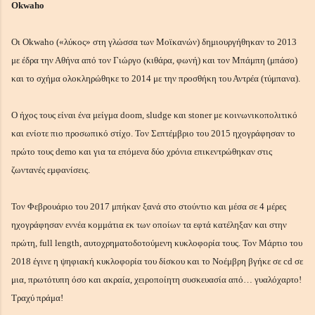
Okwaho
Οι Okwaho («λύκος» στη γλώσσα των Μοϊκανών) δημιουργήθηκαν το 2013
με έδρα την Αθήνα από τον Γιώργο (κιθάρα, φωνή) και τον Μπάμπη (μπάσο)
και το σχήμα ολοκληρώθηκε το 2014 με την προσθήκη του Αντρέα (τύμπανα).
Ο ήχος τους είναι ένα μείγμα doom, sludge και stoner με κοινωνικοπολιτικό
και ενίοτε πιο προσωπικό στίχο. Τον Σεπτέμβριο του 2015 ηχογράφησαν το
πρώτο τους demo και για τα επόμενα δύο χρόνια επικεντρώθηκαν στις
ζωντανές εμφανίσεις.
Τον Φεβρουάριο του 2017 μπήκαν ξανά στο στούντιο και μέσα σε 4 μέρες
ηχογράφησαν εννέα κομμάτια εκ των οποίων τα εφτά κατέληξαν και στην
πρώτη, full length, αυτοχρηματοδοτούμενη κυκλοφορία τους. Τον Μάρτιο του
2018 έγινε η ψηφιακή κυκλοφορία του δίσκου και το Νοέμβρη βγήκε σε cd σε
μια, πρωτότυπη όσο και ακραία, χειροποίητη συσκευασία από… γυαλόχαρτο!
Τραχύ πράμα!