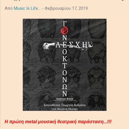
ακροατές σε ένα κινηματογραφικό μωσαϊκό μελαγχολίας και
Από
Music Is Life...
-
Φεβρουαρίου 17, 2019
τρόμου, μεταμορφώνοντας προσωπικές και καθολικές σκιές
σε μια όμορφα έρημη τελετουργία που παραμένει σαν την
τελευταία, ξεθωριασμένη λάμψη του λυκόφωτος. Ο ήχος από
τα βαθιά synths το πιάνο και τα έγχορδα δημιουργούν μία
ατμόσφαιρα μελαγχολική, απομονωμένη και μεγαλοπρεπή με
θέμα την μοναξιά και τη φθορά στο αχανές διάστημα. In the
shadowed ...
Η πρώτη metal μουσική θεατρική παράσταση...!!!