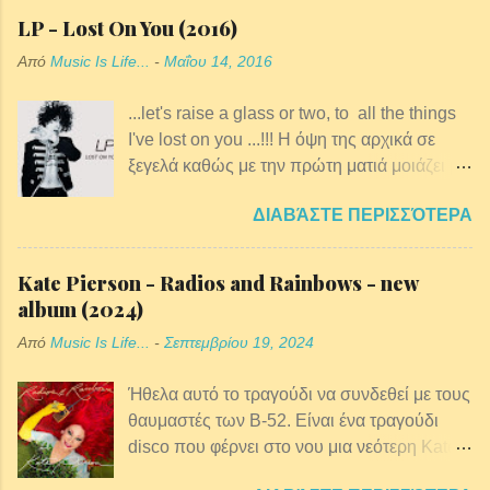
Πήραν το όνομά τους από Το «Α», το οποίο
Αντώνης Μίτζελος, ο Γιώργος Ανδρέου και
LP - Lost On You (2016)
είναι από τη λέξη άρθρο, που είναι το άρθρο
πολλοί άλλοι, δημιούργησε την δική της
Από
Music Is Life...
-
Μαΐου 14, 2016
5 του συντάγματος, και λέει ότι «στην
ηλεκτρική και ακουστική μπάντα η και μόνο
ελληνική επικράτεια όλοι οι άνθρωποι είναι
μ’ ένα πιάνο, παίζοντας σε όλη την Έλλάδα,
...let's raise a glass or two, to all the things
ίσοι, ανεξάρτητα από χρώμα, φυλή,
σε μαγαζιά και σε καλοκαιρινές συναυλίες.
I've lost on you ...!!! Η όψη της αρχικά σε
καταγωγή, θρησκευτικά πιστεύω, κοινωνικό
ξεγελά καθώς με την πρώτη ματιά μοιάζει με
στάτους, κλπ.».
25χρονο αγόρι. Έχει κοντά σγουρά μαλλιά,
ΔΙΑΒΆΣΤΕ ΠΕΡΙΣΣΌΤΕΡΑ
είναι μικροκαμωμένη και νευρική. Η φωνή
της όμως προδίδει αμέσως την ταυτότητα
της. Πρόκειται για την 34χρονη Laura
Kate Pierson - Radios and Rainbows - new
Pergolizzi, που έγινε γνωστή με το
album (2024)
καλλιτεχνικό όνομά της, LP. Η LP γεννήθηκε
Από
Music Is Life...
-
Σεπτεμβρίου 19, 2024
στο Long Island της Νέας Υόρκης και
μετακόμισε στο Λος Άντζελες το 2010.
Ήθελα αυτό το τραγούδι να συνδεθεί με τους
θαυμαστές των B-52. Είναι ένα τραγούδι
disco που φέρνει στο νου μια νεότερη Kate
την εποχή που ανυπομονούσα να μπω σε