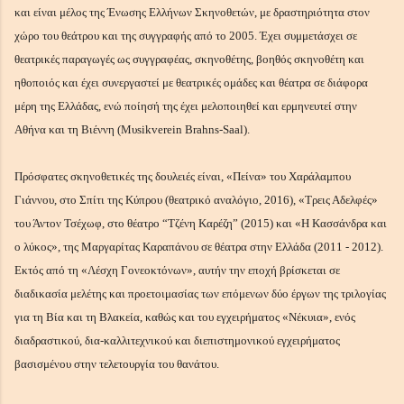
και είναι μέλος της Ένωσης Ελλήνων Σκηνοθετών, με δραστηριότητα στον
χώρο του θεάτρου και της συγγραφής από το 2005. Έχει συμμετάσχει σε
θεατρικές παραγωγές ως συγγραφέας, σκηνοθέτης, βοηθός σκηνοθέτη και
ηθοποιός και έχει συνεργαστεί με θεατρικές ομάδες και θέατρα σε διάφορα
μέρη της Ελλάδας, ενώ ποίησή της έχει μελοποιηθεί και ερμηνευτεί στην
Αθήνα και τη Βιέννη (Μυsikverein Brahns-Saal).
Πρόσφατες σκηνοθετικές της δουλειές είναι, «Πείνα» του Χαράλαμπου
Γιάννου, στο Σπίτι της Κύπρου (θεατρικό αναλόγιο, 2016), «Τρεις Αδελφές»
του Άντον Τσέχωφ, στο θέατρο “Τζένη Καρέζη” (2015) και «Η Κασσάνδρα και
ο λύκος», της Μαργαρίτας Καραπάνου σε θέατρα στην Ελλάδα (2011 - 2012).
Εκτός από τη «Λέσχη Γονεοκτόνων», αυτήν την εποχή βρίσκεται σε
διαδικασία μελέτης και προετοιμασίας των επόμενων δύο έργων της τριλογίας
για τη Βία και τη Βλακεία, καθώς και του εγχειρήματος «Νέκυια», ενός
διαδραστικού, δια-καλλιτεχνικού και διεπιστημονικού εγχειρήματος
βασισμένου στην τελετουργία του θανάτου.