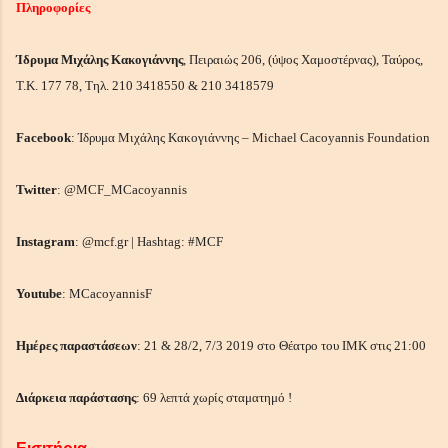
Πληροφορίες
Ίδρυμα Μιχάλης Κακογιάννης
, Πειραιώς 206, (ύψος Χαμοστέρνας), Ταύρος,
Τ.Κ. 177 78, Τηλ. 210 3418550 & 210 3418579
Facebook
: Ίδρυμα Μιχάλης Κακογιάννης – Michael Cacoyannis Foundation
Twitter
: @MCF_MCacoyannis
Instagram
: @mcf.gr | Hashtag: #MCF
Youtube
: MCacoyannisF
Ημέρες παραστάσεων
: 21 & 28/2, 7/3 2019 στο Θέατρο του ΙΜΚ στις 21:00
Διάρκεια παράστασης
: 69 λεπτά χωρίς σταματημό !