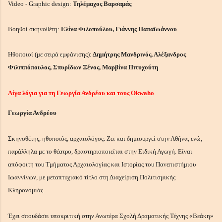
Video - Graphic design:
Τηλέμαχος Βαρσαμάς
Βοηθοί σκηνοθέτη:
Ελίνα Φιλοπούλου, Γιάννης Παπαϊωάννου
Ηθοποιοί (με σειρά εμφάνισης):
Δημήτρης Μανδρινός, Αλέξανδρος
Φιλιππόπουλος, Σπυρίδων Ξένος, Μαρβίνα Πιτυχούτη
Λίγα λόγια για τη Γεωργία Ανδρέου και τους Okwaho
Γεωργία Ανδρέου
Σκηνοθέτης, ηθοποιός, αρχαιολόγος. Ζει και δημιουργεί στην Αθήνα, ενώ,
παράλληλα με το θέατρο, δραστηριοποιείται στην Ειδική Αγωγή. Είναι
απόφοιτη του Τμήματος Αρχαιολογίας και Ιστορίας του Πανεπιστήμιου
απλές συμβουλές Blogger
Ιωαννίνων, με μεταπτυχιακό τίτλο στη Διαχείριση Πολιτισμικής
Κληρονομιάς.
Έχει σπουδάσει υποκριτική στην Ανωτέρα Σχολή Δραματικής Τέχνης «Βεάκη»