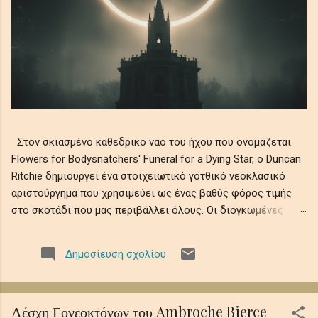
Στον σκιασμένο καθεδρικό ναό του ήχου που ονομάζεται
Flowers for Bodysnatchers' Funeral for a Dying Star, ο Duncan
Ritchie δημιουργεί ένα στοιχειωτικό γοτθικό νεοκλασικό
αριστούργημα που χρησιμεύει ως ένας βαθύς φόρος τιμής
στο σκοτάδι που μας περιβάλλει όλους. Οι διογκωμένες
ορχηστρικές χορδές συνυφαίνονται με μελαγχολικά μοτίβα
πιάνου και ατμοσφαιρικά ηχοχρώματα, θυμίζοντας την
Δημοσίευση σχολίου
αδυσώπητη φθορά του ουράνιου φωτός σε αιώνια νύχτα,
όπου οι ελεγειακές μελωδίες θρηνούν την ευθραυστότητα
της ύπαρξης εν μέσω ψιθύρων απώλειας, απομόνωσης και
Λέσχη Γονεοκτόνων του Ambroche Bierce
κοσμικής λήθης. Αυτό το ηχητικό ρέκβιεμ βυθίζει τους