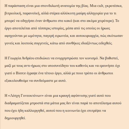
Η παράσταση είναι μια σπονδυλωτή ανατομία της βίας. Μια cult, γκροτέσκα,
βιτριολική, παρανοϊκή, αλλά στέρεα αλλόκοτη μαύρη αλληγορία για το τι
μπορεί να οδηγήσει έναν άνθρωπο στο κακό (και στο ακόμα χειρότερο). Το
έργο αποτελείται από τέσσερις ιστορίες, μέσα από τις οποίες οι ήρωες
αφηγούνται με ωμότητα, παγερή ειρωνεία, και αυτοκυριαρχία, πώς σκότωσαν
γονείς και λοιπούς συγγενείς, κάτω από συνθήκες ιδιαζόντως ειδεχθείς.
Η Γεωργία Ανδρέου επιδιώκει να ενορχηστρώσει τον κυνισμό. Να βυθιστεί,
μαζί με τους αντι-ήρωες στο υποσυνείδητο του καθενός και να ερευνήσει όχι
γιατί ο Bierce έγραψε ένα τέτοιο έργο, αλλά με ποιο τρόπο οι άνθρωποι
εξακολουθούμε να συνδεόμαστε με αυτό.
Η «Λέσχη Γονεοκτόνων» είναι μια κραυγή αφύπνισης γιατί αυτό που
διαδραματίζεται μπροστά στα μάτια μας δεν είναι παρά το αποτέλεσμα αυτού
που έχει ήδη καλλιεργηθεί, αυτού που η κοινωνία έχει επιτρέψει να
δημιουργηθεί.