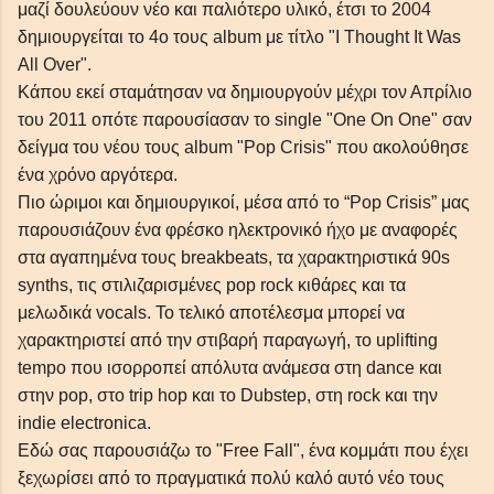
μαζί δουλεύουν νέο και παλιότερο υλικό, έτσι το 2004
απλές συμβουλές Blogger
δημιουργείται το 4ο τους album με τίτλο "Ι Τhought It Was
All Over".
Κάπου εκεί σταμάτησαν να δημιουργούν μέχρι τον Απρίλιο
του 2011 οπότε παρουσίασαν το single "One On One" σαν
δείγμα του νέου τους album "Pop Crisis" που ακολούθησε
ένα χρόνο αργότερα.
Πιο ώριμοι και δημιουργικοί, μέσα από το “Pop Crisis” μας
παρουσιάζουν ένα φρέσκο ηλεκτρονικό ήχο με αναφορές
στα αγαπημένα τους breakbeats, τα χαρακτηριστικά 90s
synths, τις στιλιζαρισμένες pop rock κιθάρες και τα
μελωδικά vocals. Το τελικό αποτέλεσμα μπορεί να
χαρακτηριστεί από την στιβαρή παραγωγή, το uplifting
tempo που ισορροπεί απόλυτα ανάμεσα στη dance και
στην pop, στο trip hop και το Dubstep, στη rock και την
indie electronica.
Εδώ σας παρουσιάζω το "Free Fall", ένα κομμάτι που έχει
ξεχωρίσει από το πραγματικά πολύ καλό αυτό νέο τους