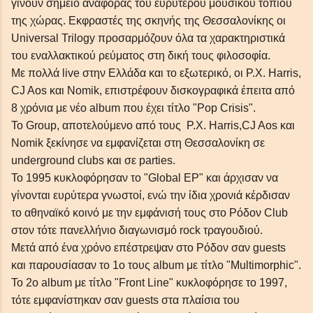
γίνουν σημείο αναφοράς του ευρύτερου μουσικού τοπίου
της χώρας. Εκφραστές της σκηνής της Θεσσαλονίκης οι
Universal Trilogy προσαρμόζουν όλα τα χαρακτηριστικά
του εναλλακτικού ρεύματος στη δική τους φιλοσοφία.
Με πολλά live στην Ελλάδα και το εξωτερικό, οι P.X. Harris,
CJ Aos και Nomik, επιστρέφουν δισκογραφικά έπειτα από
8 χρόνια με νέο album που έχει τίτλο "Pop Crisis".
Το Group, αποτελούμενο από τους P.X. Harris,CJ Aos και
Nomik ξεκίνησε να εμφανίζεται στη Θεσσαλονίκη σε
underground clubs και σε parties.
Το 1995 κυκλοφόρησαν το "Global EP" και άρχισαν να
γίνονται ευρύτερα γνωστοί, ενώ την ίδια χρονιά κέρδισαν
το αθηναϊκό κοινό με την εμφάνισή τους στο Ρόδον Club
στον τότε πανελλήνιο διαγωνισμό rock τραγουδιού.
Μετά από ένα χρόνο επέστρεψαν στο Ρόδον σαν guests
και παρουσίασαν το 1ο τους album με τίτλο "Multimorphic".
Το 2ο album με τίτλο "Front Line" κυκλοφόρησε το 1997,
τότε εμφανίστηκαν σαν guests στα πλαίσια του