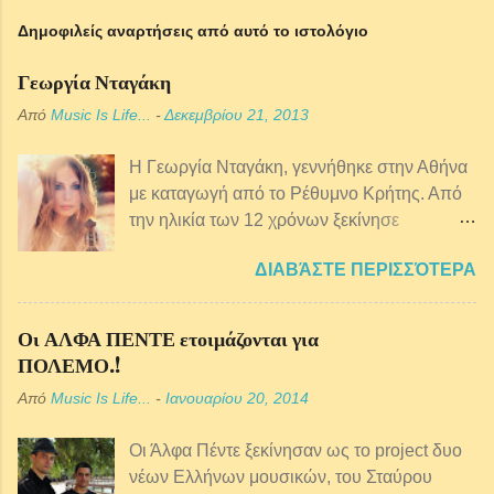
Δημοφιλείς αναρτήσεις από αυτό το ιστολόγιο
Γεωργία Νταγάκη
Από
Music Is Life...
-
Δεκεμβρίου 21, 2013
Η Γεωργία Νταγάκη, γεννήθηκε στην Αθήνα
με καταγωγή από τo Ρέθυμνο Κρήτης. Από
την ηλικία των 12 χρόνων ξεκίνησε
μαθήματα κρητικής λύρας ενώ παράλληλα
ΔΙΑΒΆΣΤΕ ΠΕΡΙΣΣΌΤΕΡΑ
ξεκίνησε πιάνο, φωνητική, θεωρία και
αρμονία της μουσικής. Από αρκετά μικρή
ηλικία ασχολείται επαγγελματικά με τη
Οι ΑΛΦΑ ΠΕΝΤΕ ετοιμάζονται για
μουσική και έχει συνεργαστεί με πολλούς
ΠΟΛΕΜΟ.!
παραδοσιακούς μουσικούς αλλά και με
Από
Music Is Life...
-
Ιανουαρίου 20, 2014
ερμηνευτές της έντεχνης σκηνής, μια και το
ρεπερτόριο της είναι ευρύτερο. Έπειτα από
Οι Άλφα Πέντε ξεκίνησαν ως το project δυο
πολλές και αξιόλογες συνεργασίες, με
νέων Ελλήνων μουσικών, του Σταύρου
σπουδαίους καλλιτέχνες όπως ο Βασίλης