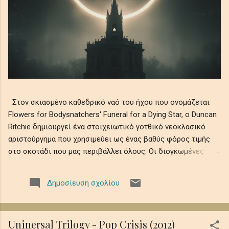
Στον σκιασμένο καθεδρικό ναό του ήχου που ονομάζεται
Flowers for Bodysnatchers' Funeral for a Dying Star, ο Duncan
Ritchie δημιουργεί ένα στοιχειωτικό γοτθικό νεοκλασικό
αριστούργημα που χρησιμεύει ως ένας βαθύς φόρος τιμής
στο σκοτάδι που μας περιβάλλει όλους. Οι διογκωμένες
ορχηστρικές χορδές συνυφαίνονται με μελαγχολικά μοτίβα
πιάνου και ατμοσφαιρικά ηχοχρώματα, θυμίζοντας την
Δημοσίευση σχολίου
αδυσώπητη φθορά του ουράνιου φωτός σε αιώνια νύχτα,
όπου οι ελεγειακές μελωδίες θρηνούν την ευθραυστότητα
της ύπαρξης εν μέσω ψιθύρων απώλειας, απομόνωσης και
Uninersal Trilogy - Pop Crisis (2012)
κοσμικής λήθης. Αυτό το ηχητικό ρέκβιεμ βυθίζει τους