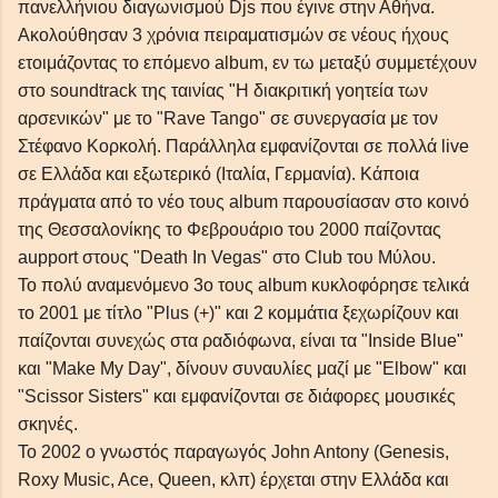
πανελλήνιου διαγωνισμού Djs που έγινε στην Αθήνα.
Ακολούθησαν 3 χρόνια πειραματισμών σε νέους ήχους
ετοιμάζοντας το επόμενο album, εν τω μεταξύ συμμετέχουν
στο soundtrack της ταινίας "Η διακριτική γοητεία των
αρσενικών" με το "Rave Tango" σε συνεργασία με τον
Στέφανο Κορκολή. Παράλληλα εμφανίζονται σε πολλά live
σε Ελλάδα και εξωτερικό (Ιταλία, Γερμανία). Κάποια
πράγματα από το νέο τους album παρουσίασαν στο κοινό
της Θεσσαλονίκης το Φεβρουάριο του 2000 παίζοντας
aupport στους "Death In Vegas" στο Club του Μύλου.
Το πολύ αναμενόμενο 3ο τους album κυκλοφόρησε τελικά
το 2001 με τίτλο "Plus (+)" και 2 κομμάτια ξεχωρίζουν και
παίζονται συνεχώς στα ραδιόφωνα, είναι τα "Inside Blue"
και "Make My Day", δίνουν συναυλίες μαζί με "Elbow" και
"Scissor Sisters" και εμφανίζονται σε διάφορες μουσικές
σκηνές.
Το 2002 ο γνωστός παραγωγός John Antony (Genesis,
Roxy Music, Ace, Queen, κλπ) έρχεται στην Ελλάδα και